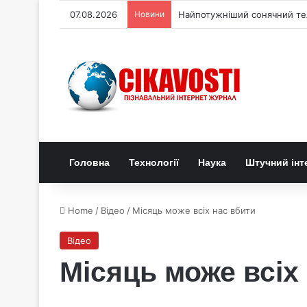
07.08.2026
Новини
Найпотужніший сонячний теле
Головна
Технології
Наука
Штучний інт
Home
/
Відео
/
Місяць може всіх нас вбити
Відео
Місяць може всіх