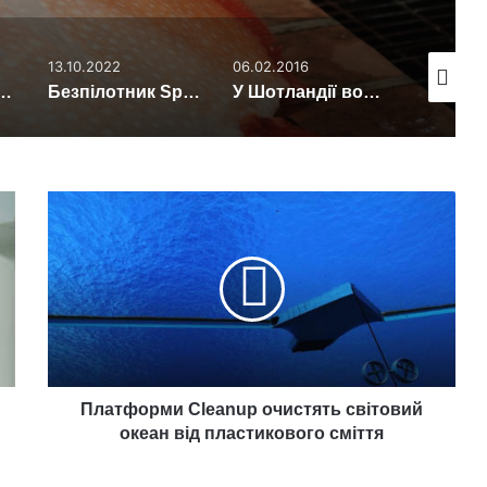
13.10.2022
06.02.2016
19.10.201
де, якщо гігантський метеорит вріжеться в Землю
Безпілотник SpaceX показав величезну “космічну медузу” (відео)
У Шотландії водоспади потекли назад (відео)
Платформи
Cleanup
очистять
світовий
океан
від
пластикового
сміття
Платформи Cleanup очистять світовий
океан від пластикового сміття