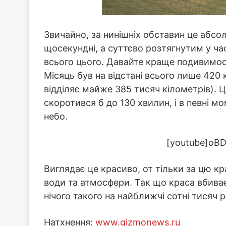
Звичайно, за нинішніх обставин це абс
щосекундні, а суттєво розтягнутим у ча
всього цього. Давайте краще подивимос
Місяць був на відстані всього лише 420 к
відділяє майже 385 тисяч кілометрів). 
скоротився б до 130 хвилин, і в певні м
небо.
[youtube]oBD
Виглядає це красиво, от тільки за цю 
води та атмосфери. Так що краса вбиває
нічого такого на найближчі сотні тисяч 
Натхнення:
www.gizmonews.ru