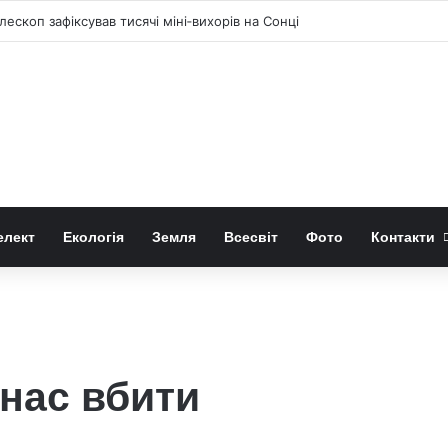
скоп зафіксував тисячі міні‑вихорів на Сонці
елект
Екологія
Земля
Всесвіт
Фото
Контакти
 нас вбити