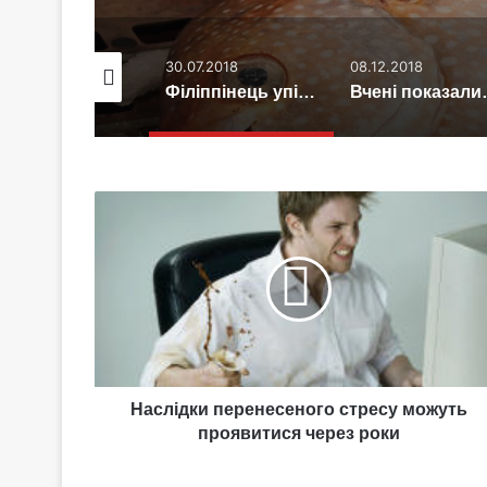
.11.2015
30.07.2018
08.12.2018
Війна всередині нас. Діабет (відео)
Філіппінець упіймав гігантську місячну рибу
Вчені показали, що бу
Наслідки
перенесеного
стресу
можуть
проявитися
через
роки
Наслідки перенесеного стресу можуть
проявитися через роки