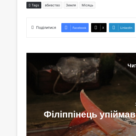
Tags
вбивство
Земля
Місяць
Поділитися
Facebook
X
LinkedIn
Чи
Філіппінець упіймав