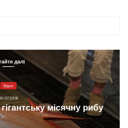
тайте далі
Відео
30.07.2018
 гігантську місячну рибу