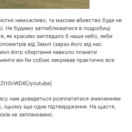
олютно неможливо, та масове вбивство буде не
сі. Не будемо заглиблюватися в подробиці
я, як красиво виглядало б наше небо, якби
ілометрів від Землі (зараз його від нас
Цикл йогр обертання навколо планети
оменти він би собою закривав практично все
Ztt0vWD8[/youtube]
красу нам доведеться розплатитися зникненням
, іцьому іще одне підтвердження. На щастя,
років не заплановано.