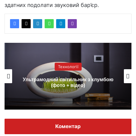
здатних подолати звуковий бар’єр.
Технології
Ультрамодний світильник з клумбою
(фото + відео)
Коментар