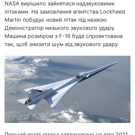
NASA вирішило зайнятися надзвуковими
літаками. На замовлення агентства Lockheed
Martin побудує новий літак під назвою
Демонстратор низького звукового удару.
Машина розміром з F-16 буде спроектована
так, щоб знизити шум від звукового удару.
Перший політ літака заплановано на літо 2021