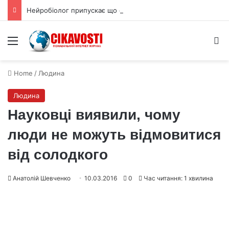
Нейробіолог припускає що свідомість є тканиною реальності
Menu
S
Home
/
Людина
Людина
Науковці виявили, чому
люди не можуть відмовитися
від солодкого
Анатолій Шевченко
10.03.2016
0
Час читання: 1 хвилина