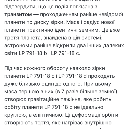
підтвердити, що ця подія пов’язана з
транзитом
— проходженням раніше невідомої
планети по диску зірки. Маса і радіус нової
планети практично ідентичні земним. Це вже
третя планета, знайдена в цій системі:
астрономи раніше відкрили два інших далеких
світи LP 791-18 b і LP 791-18 c.
Під час кожного обороту навколо зірки
планети LP 791-18 c і LP 791-18 d проходять
дуже близько один до одного. При цьому
маса першою з них (в 7 разів більше земної)
створює гравітаційне тяжіння, яке робить
орбіту планети LP 791-18 d не ідеально
круглою, а еліптичною. Ці деформації орбіти
створюють тертя, яке нагріває внутрішню