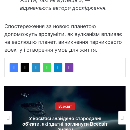
життя, такі як вуглець », —
відзначають автори дослідження.
Спостереження за новою планетою
допоможуть зрозуміти, як вулканізм впливає
на еволюцію планет, виникнення парникового
ефекту і створення умов для життя.
Всесвіт
У космосі знайдено стародавні
об’єкти, які здатні поглинути Всесвіт
(відео)