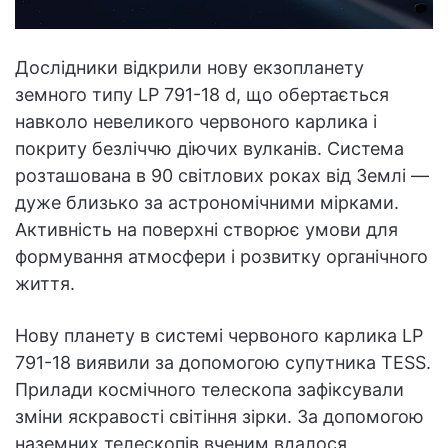
Дослідники відкрили нову екзопланету
земного типу LP 791-18 d, що обертається
навколо невеликого червоного карлика і
покриту безліччю діючих вулканів. Система
розташована в 90 світлових роках від Землі —
дуже близько за астрономічними мірками.
Активність на поверхні створює умови для
формування атмосфери і розвитку органічного
життя.
Нову планету в системі червоного карлика LP
791-18 виявили за допомогою супутника TESS.
Прилади космічного телескопа зафіксували
зміни яскравості світіння зірки. За допомогою
наземних телескопів вченим вдалося