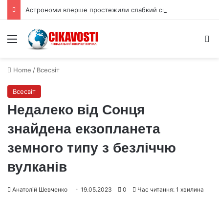
Астрономи вперше простежили слабкий спалах шокового прориву наднової
Menu
S
Home
/
Всесвіт
Всесвіт
Недалеко від Сонця
знайдена екзопланета
земного типу з безліччю
вулканів
Анатолій Шевченко
19.05.2023
0
Час читання: 1 хвилина