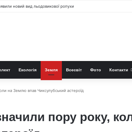
иявили новий вид льодовикової ропухи
елект
Екологія
Земля
Всесвіт
Фото
Контакти
оли на Землю впав Чиксулубський астероїд
начили пору року, ко