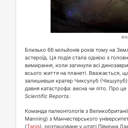
©Ro
Близько 66 мільйонів років тому на Зе
астероїд. Ця подія стала однією з голо
вимирання, коли загинули всі динозаври,
всього життя на планеті. Вважається, щ
залишивши кратер Чиксулуб (Чікшулуб). 
давня катастрофа: весна чи літо. Про це
Scientific Reports
.
Команда палеонтологів з Великобританії 
Manning) з Манчестерського університе
(
Tanis
), розташоване у штаті Північна Д