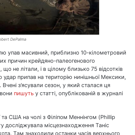
bert DePalma
млю упав масивний, приблизно 10-кілометровий
вних причин крейдяно-палеогенового
 що не літали, і в цілому близько 75 відсотків
о удар припав на територію нинішньої Мексики,
Вчені з’ясували сезон, у який сталася ця
 вони
пишуть
у статті, опублікованій в журналі
та США на чолі з Філіпом Меннінгом (Phillip
ту досліджувала місцезнаходження Таніс
акота. Там знаходили останки часів верхнього