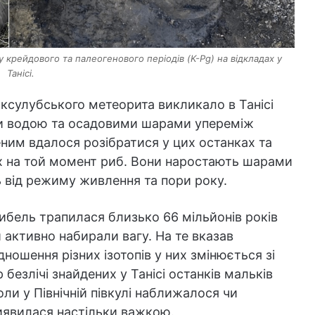
крейдового та палеогенового періодів (K-Pg) на відкладах у
Танісі.
иксулубського метеорита викликало в Танісі
ши водою та осадовими шарами упереміж
еним вдалося розібратися у цих останках та
х на той момент риб. Вони наростають шарами
ь від режиму живлення та пори року.
гибель трапилася близько 66 мільйонів років
и активно набирали вагу. На те вказав
ідношення різних ізотопів у них змінюється зі
 безлічі знайдених у Танісі останків мальків
ли у Північній півкулі наближалося чи
иявилася настільки важкою.