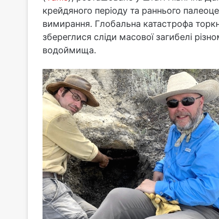
крейдяного періоду та раннього палео
вимирання. Глобальна катастрофа торкну
збереглися сліди масової загибелі різно
водоймища.