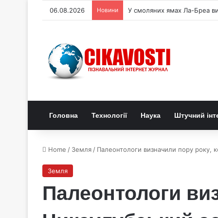
06.08.2026
Новини
У смоляних ямах Ла-Бреа в
Головна
Технології
Наука
Штучний інт
Home
/
Земля
/
Палеонтологи визначили пору року, к
Земля
Палеонтологи виз