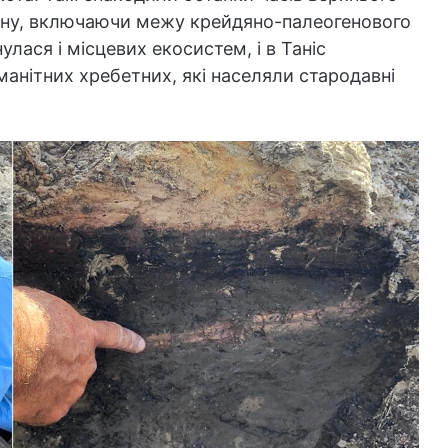
цену, включаючи межу крейдяно-палеогенового
лася і місцевих екосистем, і в Таніс
манітних хребетних, які населяли стародавні