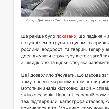
Роберт ДеПалма і Філіп Меннірг демонструють межу 
Ще раніше було
показано
, що падіння Ч
потужні землетруси та цунамі, накрив
рослини, водорості та тварин. Тепер уч
досліджувати структуру кісток загибли
зі швидкістю та щільністю, яка залежит
Це і дозволило з’ясувати, що масова за
тому, навесні чи раннім літом, коли риб
ізотопний аналіз кісткових шарів – співв
зміною сезонів. Нарешті, середній розмір
теж підтвердили: катастрофа сталася, ко
починалося літо. Можливо, тому вона в