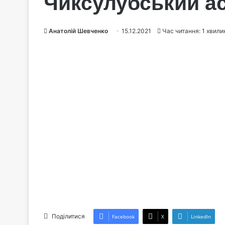
Чиксулубський а
Анатолій Шевченко
15.12.2021
Час читання: 1 хвили
Поділитися
Facebook
X
LinkedIn