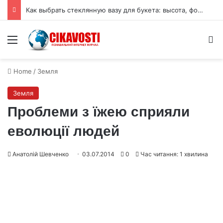
Как выбрать стеклянную вазу для букета: высота, форма и размер горлышка
Menu
S
Home
/
Земля
Земля
Проблеми з їжею сприяли
еволюції людей
Анатолій Шевченко
03.07.2014
0
Час читання: 1 хвилина