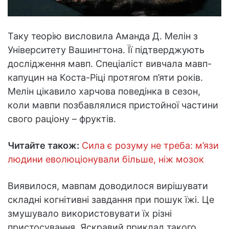
Таку теорію висловила Аманда Д. Мелін з
Університету Вашингтона. Її підтверджують
дослідження мавп. Спеціаліст вивчала мавп-
капуцин на Коста-Ріці протягом п’яти років.
Мелін цікавило харчова поведінка в сезон,
коли мавпи позбавлялися пристойної частини
свого раціону – фруктів.
Читайте також:
Сила є розуму не треба: м’язи
людини еволюціонували більше, ніж мозок
Виявилося, мавпам доводилося вирішувати
складні когнітивні завдання при пошук їжі. Це
змушувало використовувати їх різні
пристосування. Яскравий приклад такого