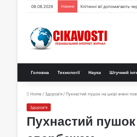
08.08.2026
Новини
Клітинні вії допомагають че
Головна
Технології
Наука
Штучний інт
Home
/
Здоров'я
/
Пухнастий пушок на шкірі вчені по
Здоров'я
Пухнастий пушок 