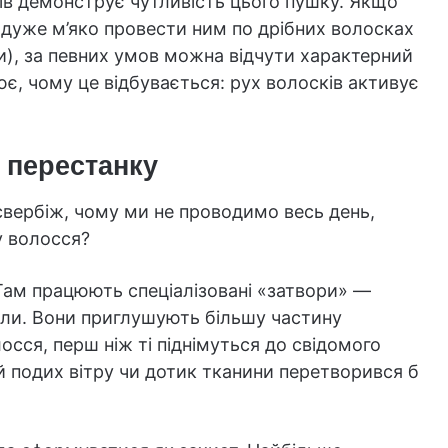
ів демонструє чутливість цього пушку. Якщо
 дуже м’яко провести ним по дрібних волосках
и), за певних умов можна відчути характерний
є, чому це відбувається: рух волосків активує
 перестанку
вербіж, чому ми не проводимо весь день,
у волосся?
 Там працюють спеціалізовані «затвори» —
нали. Вони приглушують більшу частину
осся, перш ніж ті піднімуться до свідомого
ий подих вітру чи дотик тканини перетворився б