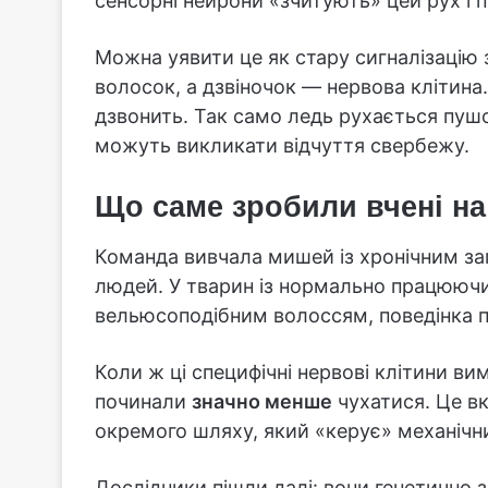
сенсорні нейрони «зчитують» цей рух і
Можна уявити це як стару сигналізацію 
волосок, а дзвіночок — нервова клітина
дзвонить. Так само ледь рухається пушо
можуть викликати відчуття свербежу.
Що саме зробили вчені н
Команда вивчала мишей із хронічним за
людей. У тварин із нормально працююч
вельюсоподібним волоссям, поведінка 
Коли ж ці специфічні нервові клітини в
починали
значно менше
чухатися. Це вк
окремого шляху, який «керує» механіч
Дослідники пішли далі: вони генетично 