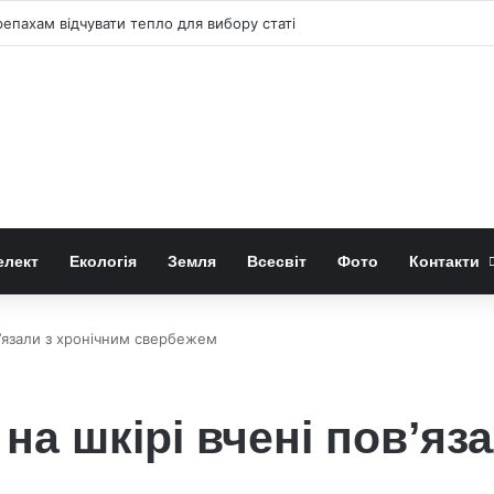
репахам відчувати тепло для вибору статі
елект
Екологія
Земля
Всесвіт
Фото
Контакти
в’язали з хронічним свербежем
на шкірі вчені пов’яз