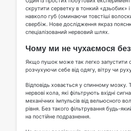
Один із простих побутових експеримент
скрутити серветку в тонкий «дзьобик» і
навколо губ (оминаючи товстіші волоск
свербіж. Нове дослідження якраз поясню
спеціалізований нервовий шлях.
Чому ми не чухаємося без
Якщо пушок може так легко запустити с
розчухуючи себе від одягу, вітру чи рух
Відповідь ховається у спинному мозку.
нервові кола, які фільтрують вхідні сиг
механічних імпульсів від вельюсного вол
рівня. Без такого фільтрування будь-як
на постійне подразнення.