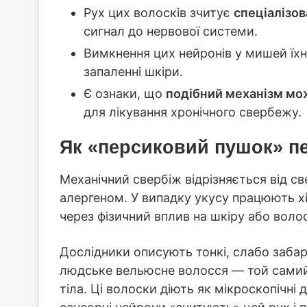
Рух цих волосків зчитує
спеціалізов
сигнал до нервової системи.
Вимкнення цих нейронів у мишей
їх
запаленні шкіри.
Є ознаки, що
подібний механізм мож
для лікування хронічного свербежу.
Як «персиковий пушок» п
Механічний свербіж відрізняється від с
алергеном. У випадку укусу працюють хі
через фізичний вплив на шкіру або воло
Дослідники описують тонкі, слабо забар
людське вельюсне волосся — той самий
тіла. Ці волоски діють як мікроскопічні 