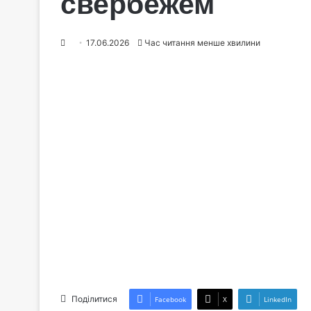
свербежем
17.06.2026
Час читання менше хвилини
Поділитися
Facebook
X
LinkedIn