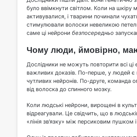
було ввімкнути світлом. Коли на шкіру м
активувалися, і тварини починали чухат
стимулювали волоски невеликою петель
саме ці нейрони
безпосередньо
запуска
Чому люди, ймовірно, ма
Дослідники не можуть повторити всі ці
важливих доказів. По-перше, у людей є 
чутливих нейронів. По-друге, команда о
від волоска до спинного мозку.
Коли людські нейрони, вирощені в культур
відреагували. Це свідчить, що в людські
«лінія зв’язку» між персиковим пушком 