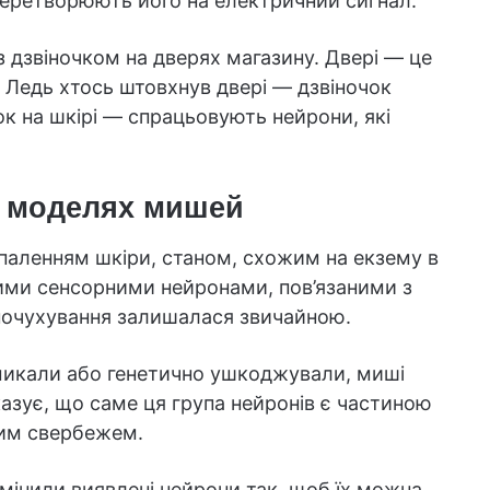
 перетворюють його на електричний сигнал.
з дзвіночком на дверях магазину. Двері — це
. Ледь хтось штовхнув двері — дзвіночок
к на шкірі — спрацьовують нейрони, які
а моделях мишей
паленням шкіри, станом, схожим на екзему в
ими сенсорними нейронами, пов’язаними з
почухування залишалася звичайною.
имикали або генетично ушкоджували, миші
азує, що саме ця група нейронів є частиною
ним свербежем.
змінили виявлені нейрони так, щоб їх можна