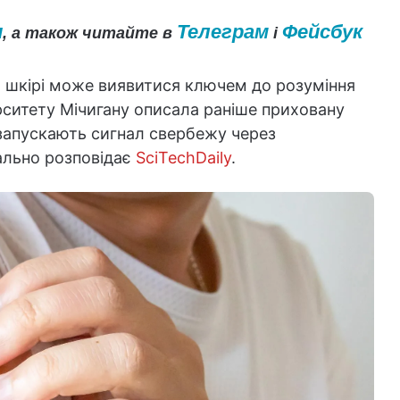
и
Телеграм
Фейсбук
, а також читайте в
і
 шкірі може виявитися ключем до розуміння
рситету Мічигану описала раніше приховану
 запускають сигнал свербежу через
ально розповідає
SciTechDaily
.