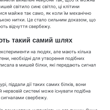
ишей світило синє світло, ці клітини
ися майже так само, як коли їм механічно
кою нитки. Це стало сильним доказом, що
ють відчуття свербежу.
ють такий самий шлях
 експерименти на людях, але мають кілька
гени, необхідні для утворення подібних
писала в мишей білки, які передають сигнал
і, піддали дії таких самих білків, вони
й нервовій системі може існувати подібна
і сигналами свербежу.