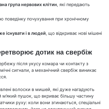
ана група нервових клітин
, які передають
ню поведінку почухування при хронічному
е існувати і в людей
, що відкриває нові мішені
еретворює дотик на свербіж
вербежу після укусу комара чи контакту з
мічні сигнали, а механічний свербіж виникає
сся.
влені волоски в мишей, які дуже нагадують
 м’який пушок, що вкриває більшу частину
датчики руху: коли вони згинаються, спеціальні