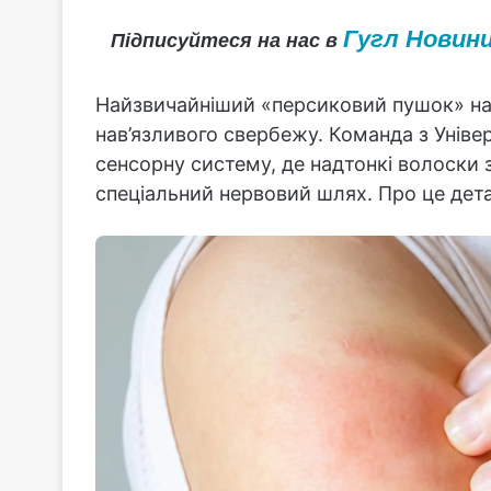
Гугл Новин
Підписуйтеся на нас в
Найзвичайніший «персиковий пушок» на
нав’язливого свербежу. Команда з Уніве
сенсорну систему, де надтонкі волоски
спеціальний нервовий шлях. Про це дет