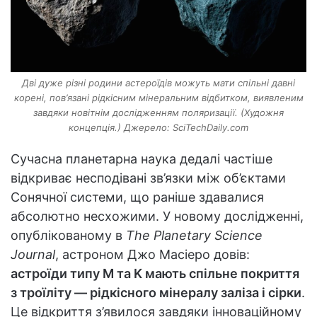
Дві дуже різні родини астероїдів можуть мати спільні давні
корені, пов’язані рідкісним мінеральним відбитком, виявленим
завдяки новітнім дослідженням поляризації. (Художня
концепція.) Джерело: SciTechDaily.com
Сучасна планетарна наука дедалі частіше
відкриває несподівані зв’язки між об’єктами
Сонячної системи, що раніше здавалися
абсолютно несхожими. У новому дослідженні,
опублікованому в
The Planetary Science
Journal
, астроном Джо Масіеро довів:
астроїди типу M та K мають спільне покриття
з троїліту — рідкісного мінералу заліза і сірки
.
Це відкриття з’явилося завдяки інноваційному