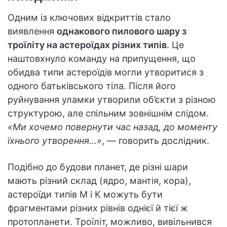
Одним із ключових відкриттів стало
виявлення
однакового пилового шару з
троїліту на астероїдах різних типів
. Це
наштовхнуло команду на припущення, що
обидва типи астероїдів могли утворитися з
одного батьківського тіла. Після його
руйнування уламки утворили об’єкти з різною
структурою, але спільним зовнішнім слідом.
«Ми хочемо повернути час назад, до моменту
їхнього утворення…»
, — говорить дослідник.
Подібно до будови планет, де різні шари
мають різний склад (ядро, мантія, кора),
астероїди типів M і K можуть бути
фрагментами різних рівнів однієї й тієї ж
протопланети. Троїліт, можливо, вивільнився