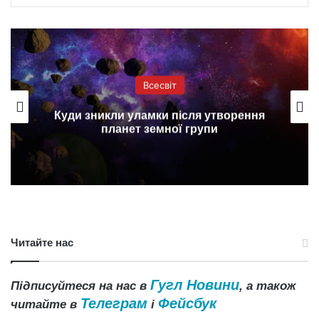
Всесвіт
 утворення
Астрономи побачили гігантсь
упи
на Нептуні
Читайте нас
Гугл Новини
Підписуйтеся на нас в
, а також
Телеграм
Фейсбук
читайте в
і