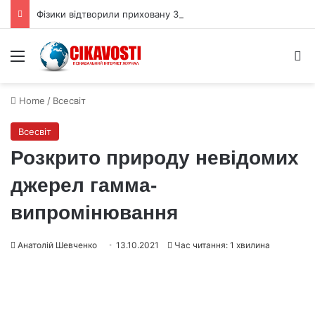
Фізики відтворили приховану 3D форму квантової хвильової функції
Menu
S
Home
/
Всесвіт
Всесвіт
Розкрито природу невідомих
джерел гамма-
випромінювання
Анатолій Шевченко
13.10.2021
Час читання: 1 хвилина