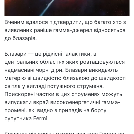
Вченим вдалося підтвердити, що багато хто з
виявлених раніше гамма-джерел відносяться
до блазарів.
Блазари — це рідкісні галактики, в
центральних областях яких розташовуються
надмасивні чорні діри. Блазари викидають
матерію зі швидкістю близькою до швидкості
світла у вигляді потужного струменя.
Прискорені частки в цих струменях можуть
випускати вкрай високоенергетичні гамма-
промені, які видно з приладів на борту
супутника Fermi.
Команда під керівництвом доктора Гарольда