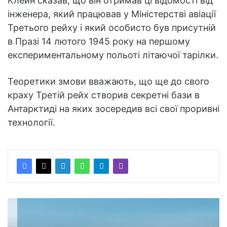
Клейн сказав, що він отримав ці відомості від
інженера, який працював у Міністерстві авіації
Третього рейху і який особисто був присутній
в Празі 14 лютого 1945 року на першому
експериментальному польоті літаючої тарілки.
Теоретики змови вважають, що ще до свого
краху Третій рейх створив секретні бази в
Антарктиді на яких зосередив всі свої проривні
технології.