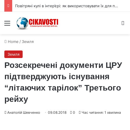
Повітряні кулі в інтер’єрі: як використовувати їх для прикраси
Menu
S
Home
/
Земля
Земля
Розсекречені документи ЦРУ
підтверджують існування
“літаючих тарілок” Третього
рейху
Анатолій Шевченко
09.08.2018
0
Час читання: 1 хвилина