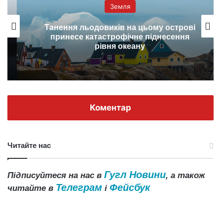
Земля
Танення льодовиків на цьому острові
принесе катастрофічне піднесення
рівня океану
Коментар
Читайте нас
Гугл Новини
Підписуйтеся на нас в
, а також
Телеграм
Фейсбук
читайте в
і