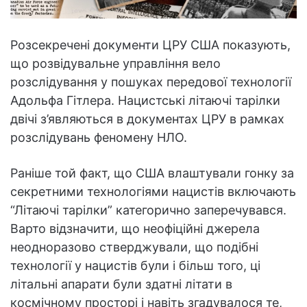
Розсекречені документи ЦРУ США показують,
що розвідувальне управління вело
розслідування у пошуках передової технології
Адольфа Гітлера. Нацистські літаючі тарілки
двічі з’являються в документах ЦРУ в рамках
розслідувань феномену НЛО.
Раніше той факт, що США влаштували гонку за
секретними технологіями нацистів включають
“Літаючі тарілки” категорично заперечувався.
Варто відзначити, що неофіційні джерела
неодноразово стверджували, що подібні
технології у нацистів були і більш того, ці
літальні апарати були здатні літати в
космічному просторі і навіть згадувалося те,