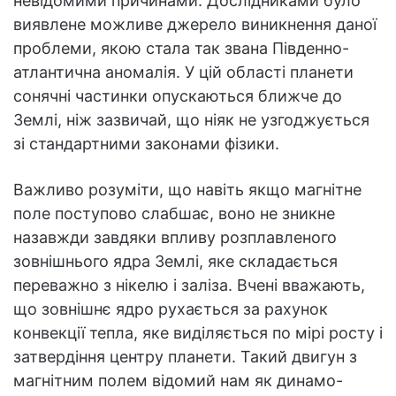
невідомими причинами. Дослідниками було
виявлене можливе джерело виникнення даної
проблеми, якою стала так звана Південно-
атлантична аномалія. У цій області планети
сонячні частинки опускаються ближче до
Землі, ніж зазвичай, що ніяк не узгоджується
зі стандартними законами фізики.
Важливо розуміти, що навіть якщо магнітне
поле поступово слабшає, воно не зникне
назавжди завдяки впливу розплавленого
зовнішнього ядра Землі, яке складається
переважно з нікелю і заліза. Вчені вважають,
що зовнішнє ядро рухається за рахунок
конвекції тепла, яке виділяється по мірі росту і
затвердіння центру планети. Такий двигун з
магнітним полем відомий нам як динамо-