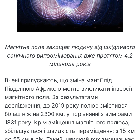
Магнітне поле захищає людину від шкідливого
сонячного випромінювання вже протягом 4,2
мільярда років
Вчені припускають, що зміна мантії під
Південною Африкою могло викликати інверсії
магнітного поля. За результатами
дослідження, до 2019 року полюс змістився
більш ніж на 2300 км, у порівнянні з вимірами
1831 року. Крім зміщення магнітного полюса,
збільшується і швидкість переміщення: з 15 км
до 55 км в рік. Такий швидкий рух змушує нас