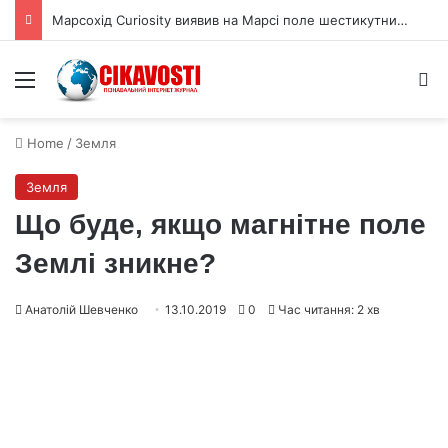
Марсохід Curiosity виявив на Марсі поле шестикутних тріщин
Menu
S
Home
/
Земля
Земля
Що буде, якщо магнітне поле
Землі зникне?
Анатолій Шевченко
13.10.2019
0
Час читання: 2 хв