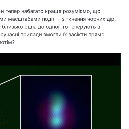
ми тепер набагато краще розуміємо, що
їми масштабами події — зіткнення чорних дір.
 близько одна до одної, то генерують в
 сучасні прилади змогли їх засікти прямо
потім?