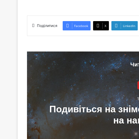
Поділитися
Facebook
X
LinkedIn
Чи
Подивіться на знім
на на