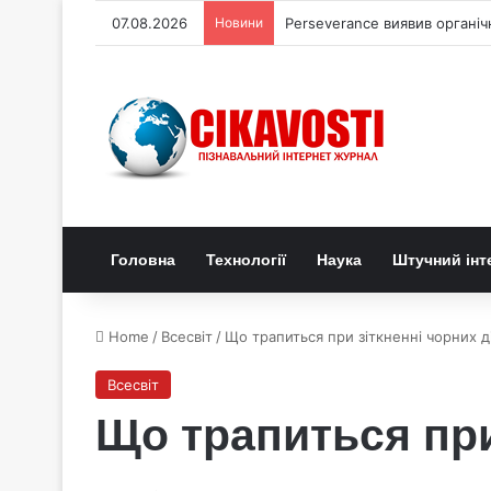
07.08.2026
Новини
Perseverance виявив органі
Головна
Технології
Наука
Штучний інт
Home
/
Всесвіт
/
Що трапиться при зіткненні чорних д
Всесвіт
Що трапиться при