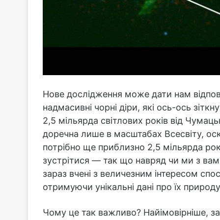
Нове дослідження може дати нам відпов
надмасивні чорні діри, які ось-ось зіткн
2,5 мільярда світлових років від Чумаць
доречна лише в масштабах Всесвіту, о
потрібно ще приблизно 2,5 мільярда рокі
зустрітися — так що навряд чи ми з ва
зараз вчені з величезним інтересом спо
отримуючи унікальні дані про їх природу
Чому це так важливо? Найімовірніше, 