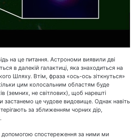
ідь на це питання. Астрономи виявили дві
уться в далекій галактиці, яка знаходиться на
кого Шляху. Втім, фраза «ось-ось зіткнуться»
скільки цим колосальним областям буде
в (земних, не світлових), щоб нарешті
ми застанемо це чудове видовище. Однак навіть
стерігають за зближенням чорних дір,
.
за допомогою спостереження за ними ми