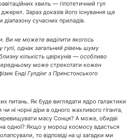
авітаційних хвиль — гіпотетичний гул
джерел. Зараз доказів його існування ще
и діапазону сучасних приладів.
и. Ви не можете виділити якогось
 гулі, однак загальний рівень шуму
лизну кількість цвіркунів — особливо
в середньому може стрекотати кожен
ізик Енді Гулдінг з Принстонського
ших питань. Як буде виглядати ядро галактики
чи ні чорні діри в одного жахливого гіганта,
 перевищувати масу Сонця? А може, обидві
одна одної? Якщо у мороці космосу вдасться
сколапсували, то відповіді на ці загадки ми