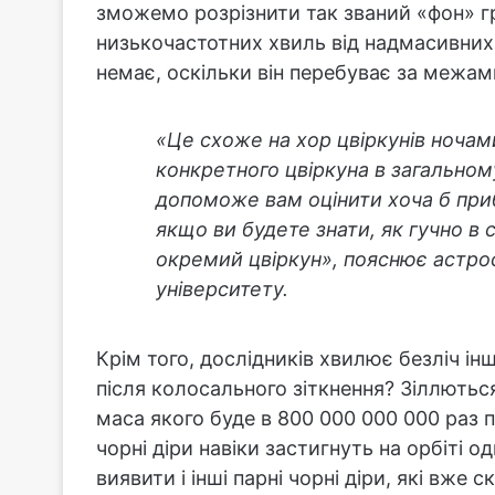
зможемо розрізнити так званий «фон» гр
низькочастотних хвиль від надмасивних 
немає, оскільки він перебуває за межам
«Це схоже на хор цвіркунів ночам
конкретного цвіркуна в загальному
допоможе вам оцінити хоча б приб
якщо ви будете знати, як гучно 
окремий цвіркун», пояснює астроф
університету.
Крім того, дослідників хвилює безліч ін
після колосального зіткнення? Зіллються 
маса якого буде в 800 000 000 000 раз
чорні діри навіки застигнуть на орбіті 
виявити і інші парні чорні діри, які вже 