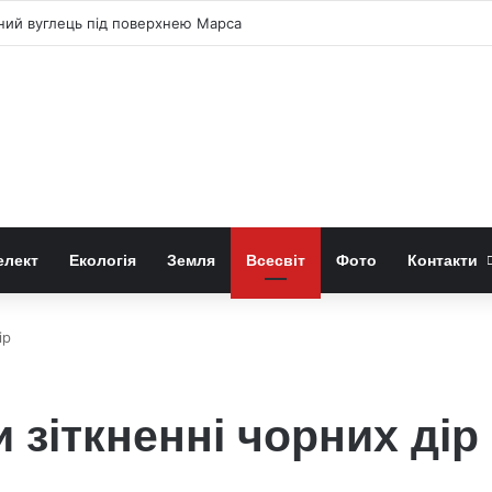
чний вуглець під поверхнею Марса
елект
Екологія
Земля
Всесвіт
Фото
Контакти
ір
 зіткненні чорних дір