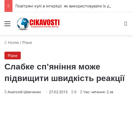
Повітряні кулі в інтер’єрі: як використовувати їх для прикраси
Menu
S
Home
/
Різне
Різне
Слабке сп’яніння може
підвищити швидкість реакції
Анатолій Шевченко
27.02.2013
0
Час читання: 2 хв