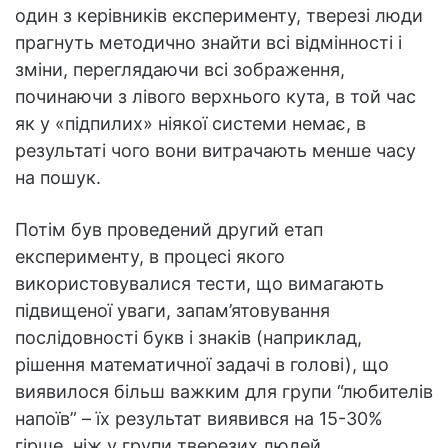
один з керівників експерименту, тверезі люди
прагнуть методично знайти всі відмінності і
зміни, переглядаючи всі зображення,
починаючи з лівого верхнього кута, в той час
як у «підпилих» ніякої системи немає, в
результаті чого вони витрачають менше часу
на пошук.
Потім був проведений другий етап
експерименту, в процесі якого
використовувалися тести, що вимагають
підвищеної уваги, запам’ятовування
послідовності букв і знаків (наприклад,
рішення математичної задачі в голові), що
виявилося більш важким для групи “любителів
напоїв” – їх результат виявився на 15-30%
гірше, ніж у групи тверезих людей.