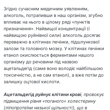
Згідно сучасним медичним уявленням,
алкоголь, потрапивши в наш організм, згубно
впливає на нього в цілому ряді «пунктів
призначення». Найвищої концентрації (і
найвищою руйнівної сили) алкоголь досягає
переважно в клітинах печінки, підшлункової
залози та головного мозку.
У клітинах печінки
етанол окислюється ферментами нашого
організму до речовини під назвою
ацетальдегід (саме воно володіє найбільшою
токсичністю, а не сам етанол), а вже потім до
залишку оцтової кислоти.
Ацетальдегід руйнує клітини крові
, провокує
підвищення рівня «поганого» холестерину
(ліпопротеїни низької щільності), що в