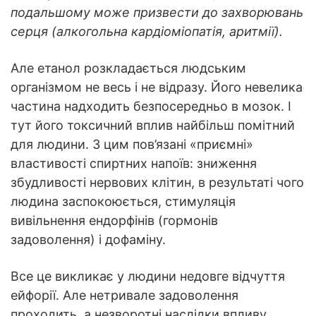
подальшому може призвести до захворювань
серця (алкогольна кардіоміопатія, аритмії).
Але етанол розкладається людським
організмом не весь і не відразу. Його невелика
частина надходить безпосередньо в мозок. І
тут його токсичний вплив найбільш помітний
для людини. З цим пов’язані «приємні»
властивості спиртних напоїв: зниження
збудливості нервових клітин, в результаті чого
людина заспокоюється, стимуляція
вивільнення ендорфінів (гормонів
задоволення) і дофаміну.
Все це викликає у людини недовге відчуття
ейфорії. Але нетривале задоволення
проходить, а незворотні наслідки впливу