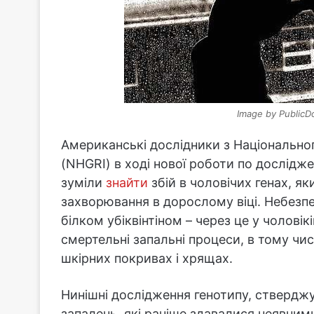
Image by PublicD
Американські дослідники з Національно
(NHGRI) в ході нової роботи по дослідж
зуміли
знайти
збій в чоловічих генах, я
захворювання в дорослому віці. Небезпеч
білком убіквінтіном – через це у чоловік
смертельні запальні процеси, в тому числ
шкірних покривах і хрящах.
Нинішні дослідження генотипу, стверджу
запалень, які раніше здавалися неявними