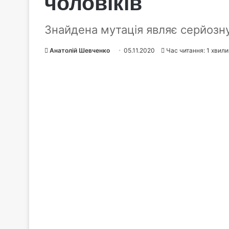
чоловіків
Знайдена мутація являє серйозну
Анатолій Шевченко
05.11.2020
Час читання: 1 хвил