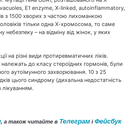
cuoles, E1 enzyme, X-linked, autoinflammatory,
ків з 1500 хворих з частою лихоманкою
оловіків тільки одна Х-хромосома, то саме
небезпеку – на відміну від жінок, у яких
ції на різні види протиревматичних ліків.
і належать до класу стероїдних гормонів, були
ого аутоімунного захворювання. 10 з 25
ідків цього синдрому (дихальна недостатність
з лікуванням.
и
Телеграм
Фейсбук
, а також читайте в
і