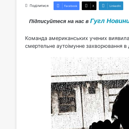
Поділитися
Facebook
X
LinkedIn
Гугл Новин
Підписуйтеся на нас в
Команда американських учених виявила 
смертельне аутоімунне захворювання в 