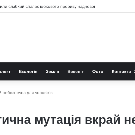
ли слабкий спалах шокового прориву наднової
елект
Екологія
Земля
Всесвіт
Фото
Контакти
 небезпечна для чоловіків
ична мутація вкрай н