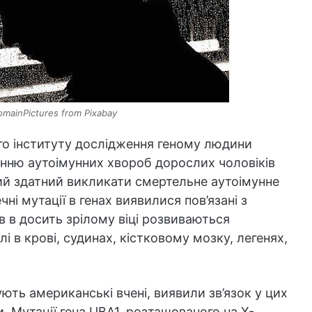
omainPictures from Pixabay
го інституту дослідження геному людини
енню аутоімунних хвороб дорослих чоловіків
кий здатний викликати смертельне аутоімунне
ні мутації в генах виявилися пов’язані з
ів в досить зрілому віці розвиваються
і в крові, судинах, кістковому мозку, легенях,
ють американські вчені, виявили зв’язок у цих
. Мутації гена UBA1, розташованого на Х-