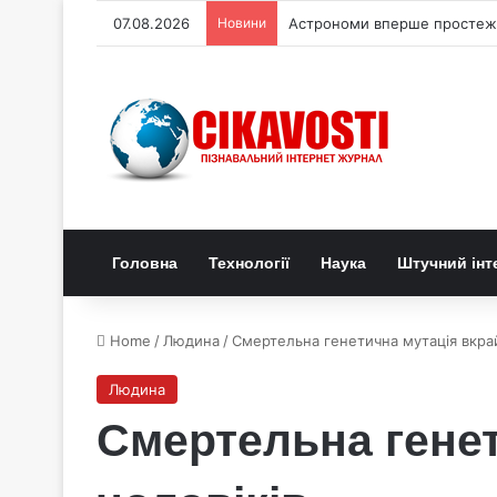
07.08.2026
Новини
Астрономи вперше простежи
Головна
Технології
Наука
Штучний інт
Home
/
Людина
/
Смертельна генетична мутація вкрай
Людина
Смертельна генет