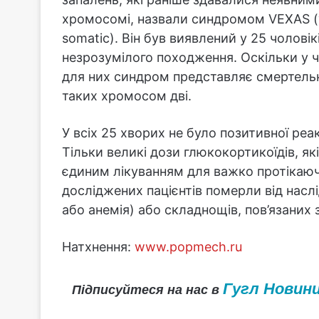
хромосомі, назвали синдромом VEXAS (va
somatic). Він був виявлений у 25 чолові
незрозумілого походження. Оскільки у ч
для них синдром представляє смертельну 
таких хромосом дві.
У всіх 25 хворих не було позитивної реак
Тільки великі дози глюкокортикоїдів, як
єдиним лікуванням для важко протікаюч
досліджених пацієнтів померли від насл
або анемія) або складнощів, пов’язаних 
Натхнення:
www.popmech.ru
Гугл Новин
Підписуйтеся на нас в