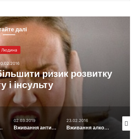
тайте далі
Людина
10.02.2016
ільшити ризик розвитку
у і інсульту
02.03.2019
23.02.2016
12.02.202
нена перевантаженням мозку енергією
Вживання антибіотиків у дитячому віці може призводить до появи психічних захворювань
Вживання алкоголю в молодості може привести до гіпертонії