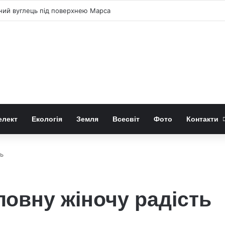
чний вуглець під поверхнею Марса
елект
Екологія
Земля
Всесвіт
Фото
Контакти
ть
ловну жіночу радість