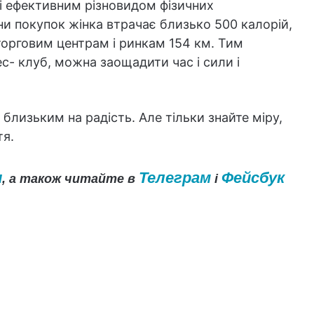
ні ефективним різновидом фізичних
ни покупок жінка втрачає близько 500 калорій,
 торговим центрам і ринкам 154 км. Тим
ес- клуб, можна заощадити час і сили і
і близьким на радість. Але тільки знайте міру,
тя.
и
Телеграм
Фейсбук
, а також читайте в
і