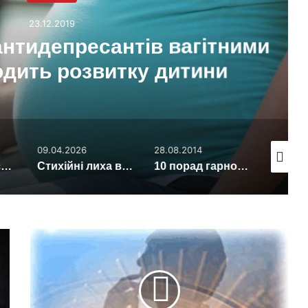
23.12.2019
идепресантів вагітними
ть розвитку дитини
09.04.2026
28.08.2014
21.11.2013
 жінки виглядають гірше всього
Стихійні лиха викликають зростання протестів на 69 відсотків
10 порад гарного настрою
Вчені
розкрили
механізм
роботи
біологічного
годинника