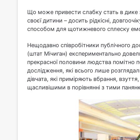
Що може привести слабку стать в дике 
своєї дитини – досить рідкісні, довгоочік
способом для щотижневого сплеску емоц
Нещодавно співробітники публічного дос
(штат Мічиган) експериментально довели
прекрасної половини людства помітно по
дослідження, які всього лише розглядали
дівчата, які приміряють вбрання, взуття
щасливішими в порівнянні з тими панян