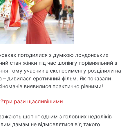
висновках погодилися з думкою лондонських
ний стан жінки під час шопінгу порівняльний з
ня тому учасників експерименту розділили на
га – дивилася еротичний фільм. Як показали
і кіноманів виявилися практично рівними!
??три рази щасливішими
важають шопінг одним з головних недоліків
илим дамам не відмовлятися від такого