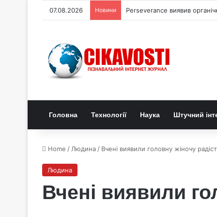
07.08.2026
Новини
Perseverance виявив органі
Головна
Технології
Наука
Штучний інт
Home
/
Людина
/
Вчені виявили головну жіночу радіс
Людина
Вчені виявили го