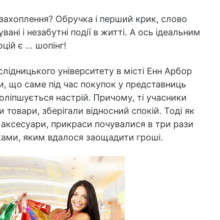
захоплення? Обручка і перший крик, слово
увані і незабутні події в житті. А ось ідеальним
ій є … шопінг!
лідницького університету в місті Енн Арбор
, що саме під час покупок у представниць
ліпшується настрій. Причому, ті учасники
 товари, зберігали відносний спокій. Тоді як
, аксесуари, прикраси почувалися в три рази
ками, яким вдалося заощадити гроші.