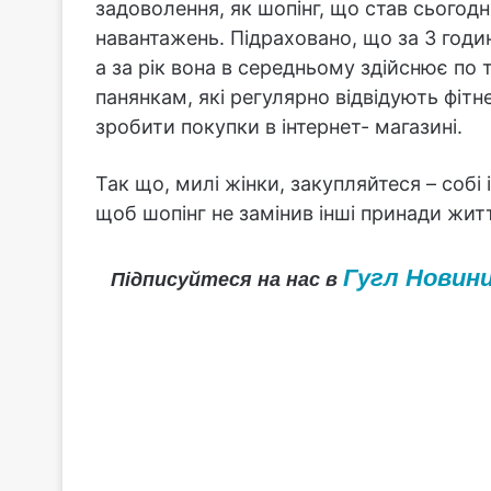
задоволення, як шопінг, що став сьогод
навантажень. Підраховано, що за 3 годи
а за рік вона в середньому здійснює по
панянкам, які регулярно відвідують фітн
зробити покупки в інтернет- магазині.
Так що, милі жінки, закупляйтеся – собі 
щоб шопінг не замінив інші принади жит
Гугл Новин
Підписуйтеся на нас в