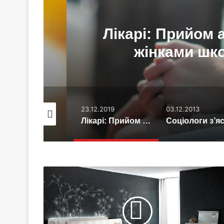
Лікарі: Прийом ант
і
жінками шкоди
.07.2019
23.12.2019
03.12.2013
Вчені розкрили головні секрети молодості
Лікарі: Прийом антидепресантів вагітними жінками шкодить розвитку дитини
Соціологи з’ясували, в який день тижня
Як
вибрати
спальню