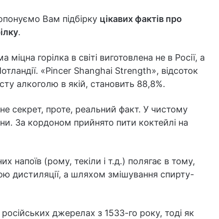
опонуємо Вам підбірку
цікавих фактів про
ілку
.
а міцна горілка в світі виготовлена не в Росії, а
отландії. «Pincer Shanghai Strength», відсоток
сту алкоголю в якій, становить 88,8%.
не секрет, проте, реальний факт. У чистому
яни. За кордоном прийнято пити коктейлі на
их напоїв (рому, текіли і т.д.) полягає в тому,
ою дистиляції, а шляхом змішування спирту-
російських джерелах з 1533-го року, тоді як