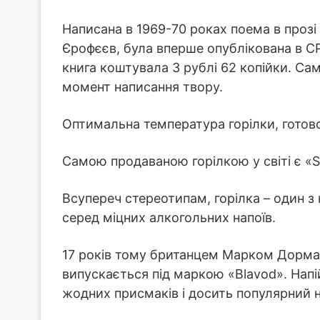
Написана в 1969-70 роках поема в прозі
Єрофєєв, була вперше опублікована в СР
книга коштувала 3 рублі 62 копійки. Са
момент написання твору.
Оптимальна температура горілки, готово
Самою продаваною горілкою у світі є «S
Всупереч стереотипам, горілка – один з
серед міцних алкогольних напоїв.
17 років тому британцем Марком Дорман
випускається під маркою «Blavod». Нап
жодних присмаків і досить популярний н