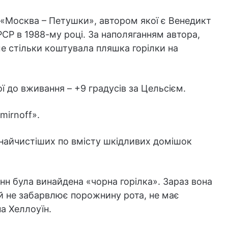
 «Москва – Петушки», автором якої є Венедикт
СР в 1988-му році. За наполяганням автора,
ме стільки коштувала пляшка горілки на
ї до вживання – +9 градусів за Цельсієм.
mirnoff».
 найчистіших по вмісту шкідливих домішок
н була винайдена «чорна горілка». Зараз вона
ій не забарвлює порожнину рота, не має
а Хеллоуїн.