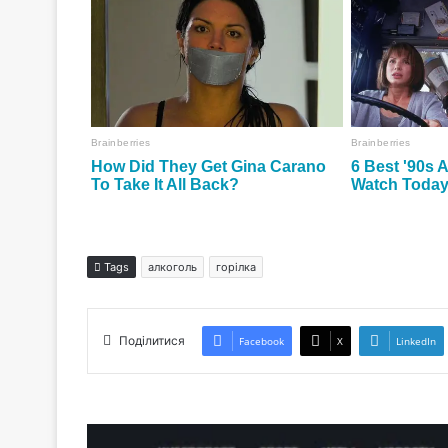
Tags
алкоголь
горілка
Поділитися
Facebook
X
LinkedIn