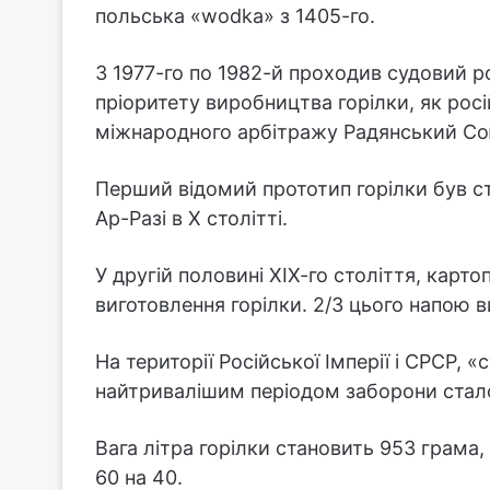
польська «wodka» з 1405-го.
З 1977-го по 1982-й проходив судовий 
пріоритету виробництва горілки, як рос
міжнародного арбітражу Радянський Со
Перший відомий прототип горілки був с
Ар-Разі в Х столітті.
У другій половині ХІХ-го століття, кар
виготовлення горілки. 2/3 цього напою 
На території Російської Імперії і СРСР,
найтривалішим періодом заборони стало 
Вага літра горілки становить 953 грама,
60 на 40.