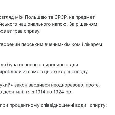
розгляд між Польщею та СРСР, на предмет
ійського національного напою. За рішенням
юз виграв справу.
творений перським вченим-хіміком і лікарем
топля була основною сировиною для
вироблялися саме з цього коренеплоду.
 «сухий» закон вводився неодноразово, проте,
десятиліття з 1914 по 1924 рр..
 при процентному співвідношенні води і спирту: