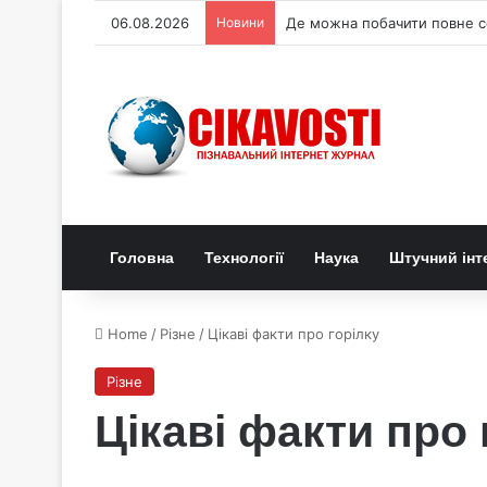
06.08.2026
Новини
Де можна побачити повне с
Головна
Технології
Наука
Штучний інт
Home
/
Різне
/
Цікаві факти про горілку
Різне
Цікаві факти про 