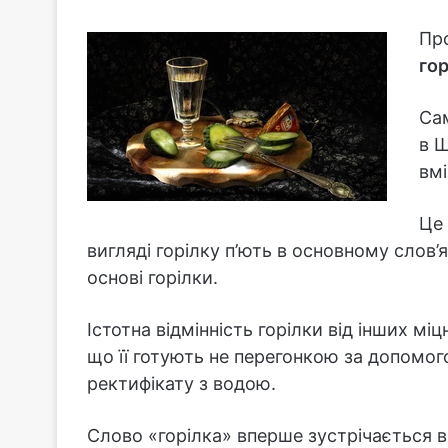
Пр
гор
Сам
в Ш
вмі
Це 
вигляді горілку п’ють в основному слов’
основі горілки.
Істотна відмінність горілки від інших міцн
що її готують не перегонкою за допомог
ректифікату з водою.
Слово «горілка» вперше зустрічається в 