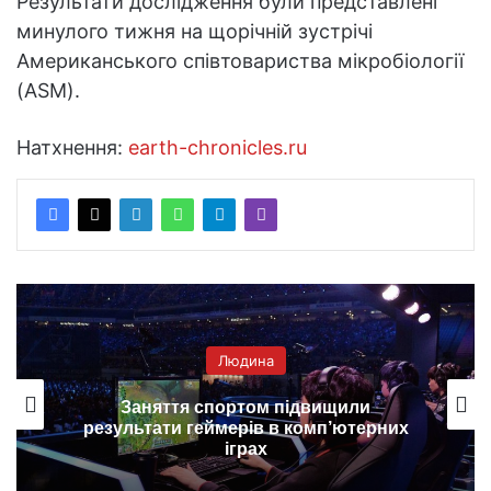
Результати дослідження були представлені
минулого тижня на щорічній зустрічі
Американського співтовариства мікробіології
(ASM).
Натхнення:
earth-chronicles.ru
Людина
Заняття спортом підвищили
результати геймерів в комп’ютерних
іграх