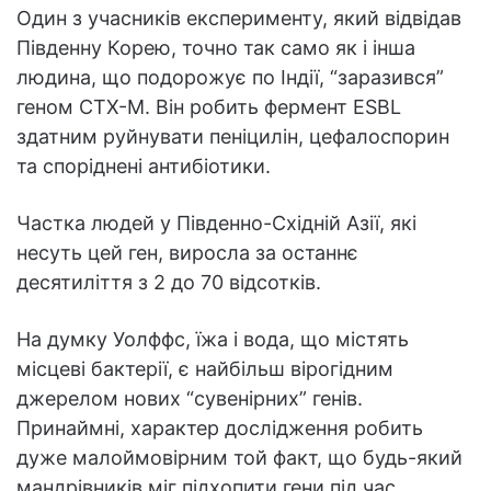
Один з учасників експерименту, який відвідав
Південну Корею, точно так само як і інша
людина, що подорожує по Індії, “заразився”
геном CTX-M. Він робить фермент ESBL
здатним руйнувати пеніцилін, цефалоспорин
та споріднені антибіотики.
Частка людей у Південно-Східній Азії, які
несуть цей ген, виросла за останнє
десятиліття з 2 до 70 відсотків.
На думку Уолффс, їжа і вода, що містять
місцеві бактерії, є найбільш вірогідним
джерелом нових “сувенірних” генів.
Принаймні, характер дослідження робить
дуже малоймовірним той факт, що будь-який
мандрівників міг підхопити гени під час