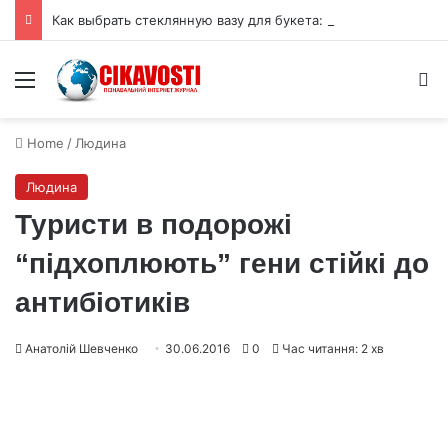
Как выбрать стеклянную вазу для букета: высота, форма и размер горлышка
Menu
S
Home
/
Людина
Людина
Туристи в подорожі
“підхоплюють” гени стійкі до
антибіотиків
Анатолій Шевченко
30.06.2016
0
Час читання: 2 хв