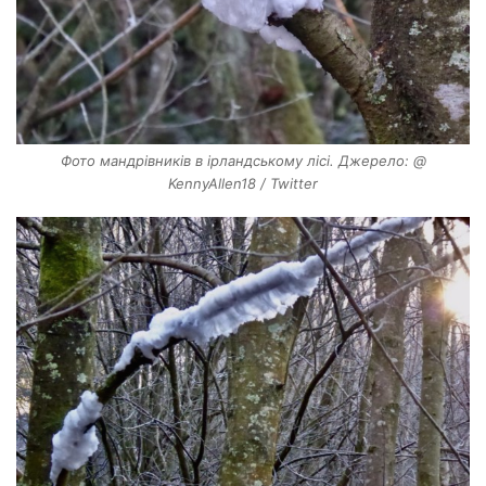
Фото мандрівників в ірландському лісі. Джерело: @
KennyAllen18 / Twitter