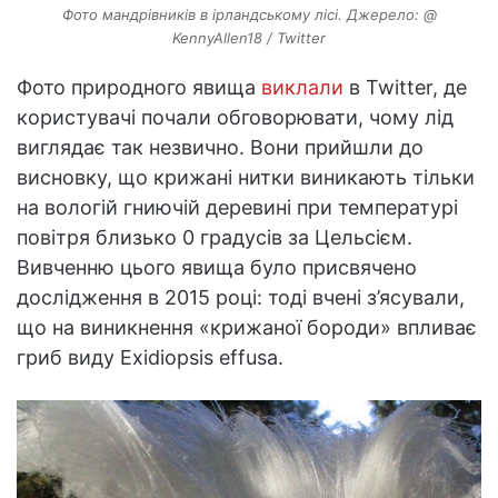
Фото мандрівників в ірландському лісі. Джерело: @
KennyAllen18 / Twitter
Фото природного явища
виклали
в Twitter, де
користувачі почали обговорювати, чому лід
виглядає так незвично. Вони прийшли до
висновку, що крижані нитки виникають тільки
на вологій гниючій деревині при температурі
повітря близько 0 градусів за Цельсієм.
Вивченню цього явища було присвячено
дослідження в 2015 році: тоді вчені з’ясували,
що на виникнення «крижаної бороди» впливає
гриб виду Exidiopsis effusa.