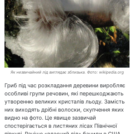
Як незвичайний лід виглядає зблизька. Фото: wikipedia.org
Гриб під час розкладання деревини виробляє
особливі групи речовин, які перешкоджають
утворенню великих кристалів льоду. Замість
них виходять дрібні волоски, скупчення яких
видно на фото. Це явище зазвичай
спостерігається в листяних лісах Північної
півкулі. Раніше «власний лід» бачили в США,