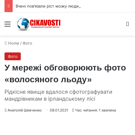
Вчені пов’язали ріст мозку людини з цукрами в раціоні
Menu
S
Home
/
Фото
Фото
У мережі обговорюють фото
«волосяного льоду»
Рідкісне явище вдалося сфотографувати
мандрівникам в ірландському лісі
Анатолій Шевченко
08.01.2021
Час читання: 1 хвилина