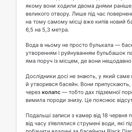
якому вони ходили двома днями раніше, 
великого отвору. Лише під час поверненн
на тому самому місці вже кипів новий б
6,5 на 5,3 метра.
Вода в ньому не просто булькала — басе
утворенням і руйнуванням бульбашок па
яма поруч із місцем, де вони нещодавн
Дослідники досі не знають, у який саме
й утворився басейн. Вони припускають,
через
колапс
— тобто дах підземної пор
вимила породи знизу. Це пояснює відсут
Подальші записи з камер від 18 червня 
від часу з’являлися струмені води, які п
побачити вдалині за басейном Black Diam