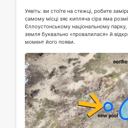
Уявіть: ви стоїте на стежці, робите замі
самому місці зяє кипляча сіра яма розм
Єллоустонському національному парку,
земля буквально «провалилася» й відкри
момент його появи.