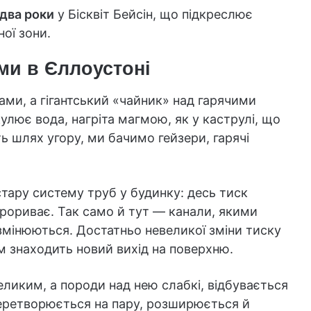
 два роки
у Бісквіт Бейсін, що підкреслює
ої зони.
ами в Єллоустоні
ами, а гігантський «чайник» над гарячими
лює вода, нагріта магмою, як у каструлі, що
ь шлях угору, ми бачимо гейзери, гарячі
стару систему труб у будинку: десь тиск
прориває. Так само й тут — канали, якими
 змінюються. Достатньо невеликої зміни тиску
ом знаходить новий вихід на поверхню.
еликим, а породи над нею слабкі, відбувається
еретворюється на пару, розширюється й