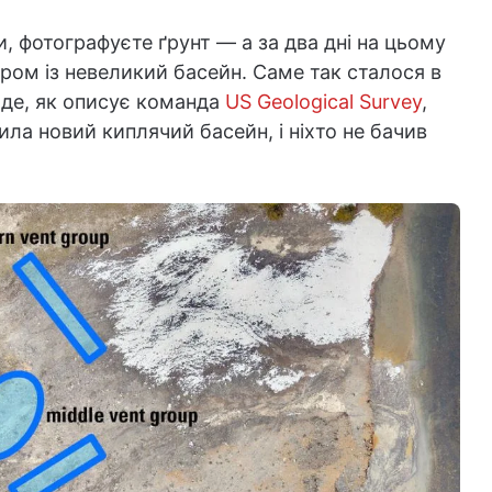
ри, фотографуєте ґрунт — а за два дні на цьому
іром із невеликий басейн. Саме так сталося в
 де, як описує команда
US Geological Survey
,
ла новий киплячий басейн, і ніхто не бачив