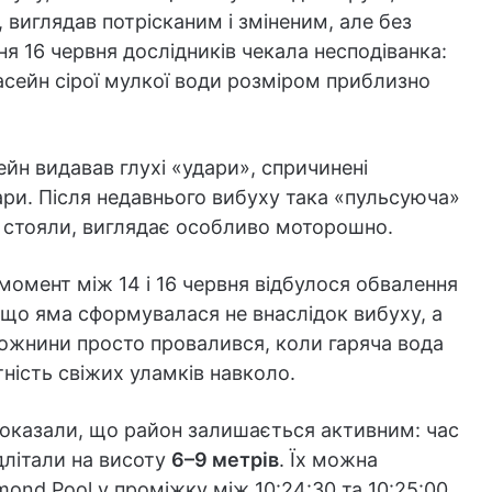
виглядав потрісканим і зміненим, але без
я 16 червня дослідників чекала несподіванка:
асейн сірої мулкої води розміром приблизно
йн видавав глухі «удари», спричинені
ри. Після недавнього вибуху така «пульсуюча»
о стояли, виглядає особливо моторошно.
 момент між 14 і 16 червня відбулося обвалення
 що яма сформувалася не внаслідок вибуху, а
ожнини просто провалився, коли гаряча вода
ність свіжих уламків навколо.
показали, що район залишається активним: час
ідлітали на висоту
6–9 метрів
. Їх можна
ond Pool у проміжку між 10:24:30 та 10:25:00.