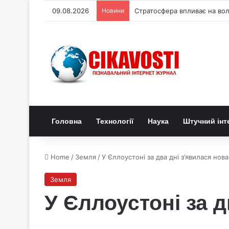
09.08.2026
Новини
П’ять етапів повного соняч
Головна
Технології
Наука
Штучний інт
Home
/
Земля
/
У Єллоустоні за два дні з’явилася нов
Земля
У Єллоустоні за 