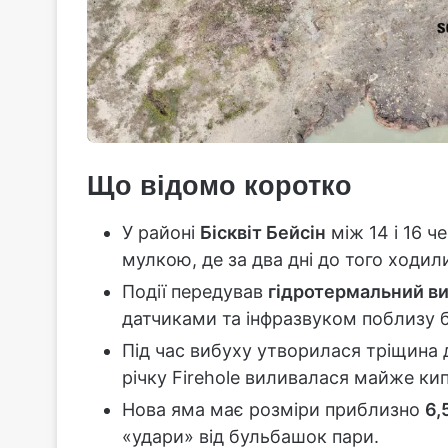
Що відомо коротко
У районі
Бісквіт Бейсін
між 14 і 16 ч
мулкою, де за два дні до того ходили
Події передував
гідротермальний в
датчиками та інфразвуком поблизу б
Під час вибуху утворилася тріщин
річку Firehole виливалася майже ки
Нова яма має розміри приблизно
6,
«удари» від бульбашок пари.