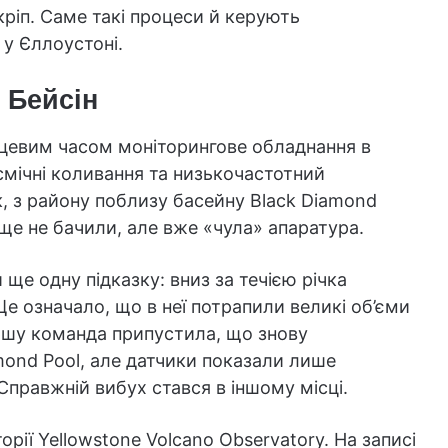
кріп. Саме такі процеси й керують
 у Єллоустоні.
 Бейсін
ісцевим часом моніторингове обладнання в
йсмічні коливання та низькочастотний
к, з району поблизу басейну Black Diamond
 ще не бачили, але вже «чула» апаратура.
ще одну підказку: вниз за течією річка
Це означало, що в неї потрапили великі об’єми
ершу команда припустила, що знову
mond Pool, але датчики показали лише
Справжній вибух стався в іншому місці.
ії Yellowstone Volcano Observatory. На записі