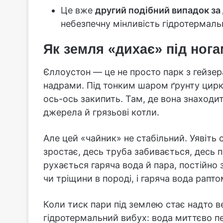
Це вже
другий подібний випадок за
небезпечну мінливість гідротермальн
Як земля «дихає» під ног
Єллоустон — це не просто парк з гейзер
надрами. Під тонким шаром ґрунту цирку
ось-ось закипить. Там, де вона знаходит
джерела й грязьові котли.
Але цей «чайник» не стабільний. Уявіть 
зростає, десь труба забивається, десь 
рухається гаряча вода й пара, постійно
чи тріщини в породі, і гаряча вода рапт
Коли тиск пари під землею стає надто в
гідротермальний вибух: вода миттєво п