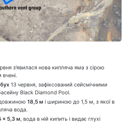
ервня з’явилася нова кипляча яма з сірою
 вчені.
ибух
13 червня, зафіксований сейсмічними
асейну Black Diamond Pool.
а довжиною
18,5 м
і шириною до 1,5 м, з якої в
пляча вода.
5 × 5,3 м
, вода в ній кипить і видає глухі