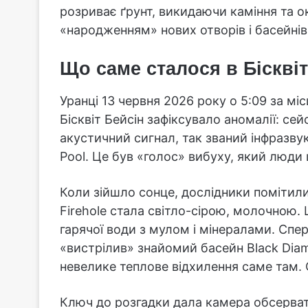
розриває ґрунт, викидаючи каміння та о
«народженням» нових отворів і басейнів
Що саме сталося в Бісквіт
Уранці 13 червня 2026 року о 5:09 за м
Бісквіт Бейсін зафіксувало аномалії: се
акустичний сигнал, так званий інфразву
Pool. Це був «голос» вибуху, який люди
Коли зійшло сонце, дослідники помітили 
Firehole стала світло-сірою, молочною. 
гарячої води з мулом і мінералами. Сп
«вистрілив» знайомий басейн Black Dia
невелике теплове відхилення саме там. 
Ключ до розгадки дала камера обсерватор