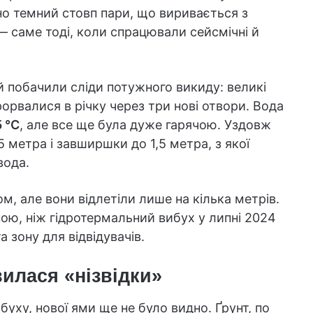
но темний стовп пари, що виривається з
l — саме тоді, коли спрацювали сейсмічні й
й побачили сліди потужного викиду: великі
орвалися в річку через три нові отвори. Вода
 °C
, але все ще була дуже гарячою. Уздовж
 метра і завширшки до 1,5 метра, з якої
вода.
м, але вони відлетіли лише на кілька метрів.
ою, ніж гідротермальний вибух у липні 2024
 зону для відвідувачів.
вилася «нізвідки»
уху, нової ями ще не було видно. Ґрунт, по