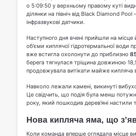
о 5:09:50 у верхньому правому куті вид
ділянки на північ від Black Diamond Poo
інфразвукові датчики.
Наступного дня вчені прийшли на місце 
об’єми киплячої гідротермальної води пр
вже встигла охолонути до приблизно
85
берега тягнулася тріщина довжиною 18,5
продовжувала витікати майже кипляча 
Навколо лежали камені, викинуті вибухо
Це свідчить, що подія була менш потужн
року, який пошкодив дерев’яні настили та
Нова кипляча яма, що з’я
Коли команда вперше оглядала місце виб