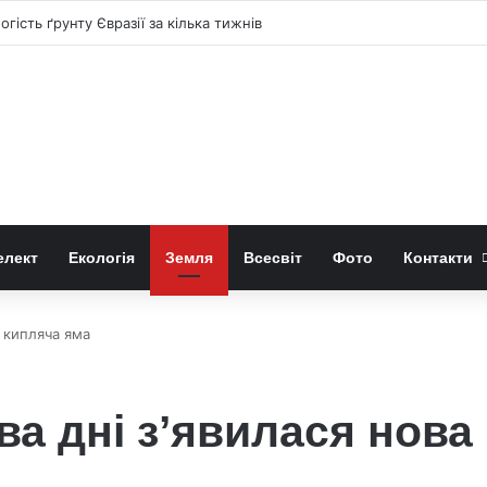
ного затемнення 12 серпня 2026 року
елект
Екологія
Земля
Всесвіт
Фото
Контакти
а кипляча яма
два дні з’явилася нова