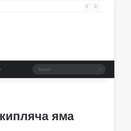
Search
 кипляча яма