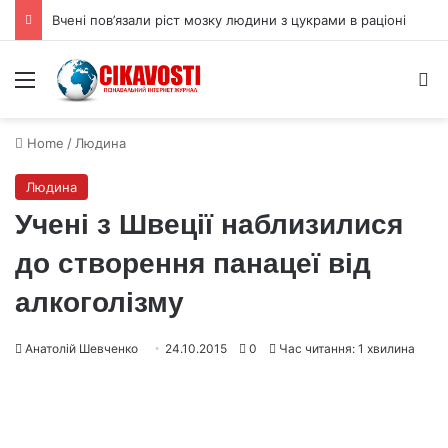
Вчені пов’язали ріст мозку людини з цукрами в раціоні
Menu
S
Home
/
Людина
Людина
Учені з Швеції наблизилися
до створення панацеї від
алкоголізму
Анатолій Шевченко
24.10.2015
0
Час читання: 1 хвилина