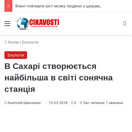
Вчені пов’язали ріст мозку людини з цукрами в раціоні
Menu
S
Home
/
Екологія
Екологія
В Сахарі створюється
найбільша в світі сонячна
станція
Анатолій Шевченко
13.03.2016
0
Час читання: 1 хвилина