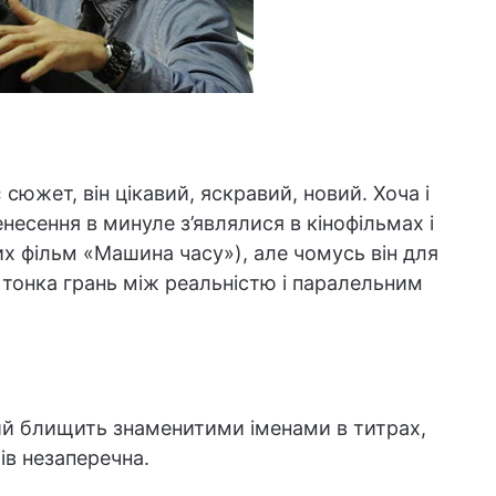
сюжет, він цікавий, яскравий, новий. Хоча і
несення в минуле з’являлися в кінофільмах і
х фільм «Машина часу»), але чомусь він для
 тонка грань між реальністю і паралельним
кий блищить знаменитими іменами в титрах,
ів незаперечна.