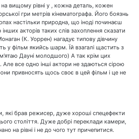
 на вищому рівні у , кожна деталь, кожен
кторської гри метрів кінематографа. Його боязнь
опах настільки природна, що іноді починаєш
 інших акторів таких слів захоплення сказати
Монаган (К. Уоррен) нагадує типову дівчину
ить у фільм якийсь шарм. Їй взагалі щастить з
м’ятаю Дауні молодшого) А так крім цих
 Але все одно інші актори не здаються сірою
они привносять щось своє в цей фільм і це не
и, які брав режисер, дуже хороші спецефекти
 цього століття. Дуже добрі переклади камери,
но на рівні і не до чого тут причепитися.