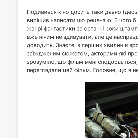
Подивився кіно досить таки давно (десь
вирішив написати цю рецензію. З чого б
жанрі фантастики за останні роки штампує
вже нічим не здивувати, але це насправд
доводить. Знаєте, з перших хвилин я зр
заїждженим сюжетом, акторами які проя
зрозуміло, що фільм мені сподобається,
переглядали цей фільм. Головне, що я н