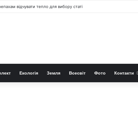
репахам відчувати тепло для вибору статі
елект
Екологія
Земля
Всесвіт
Фото
Контакти