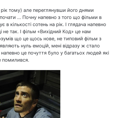
 рік тому) але переглянувши його днями
 почати … Почну напевно з того що фільми в
 в кількості сотень на рік. І глядача напевно
і не так. І фільм «Вихідний Код» це нам
озумів що це щось нове, не типовий фільм з
вляють нуль емоцій, мені відразу ж стало
 напевно це почуття було у багатьох людей які
е помилився.