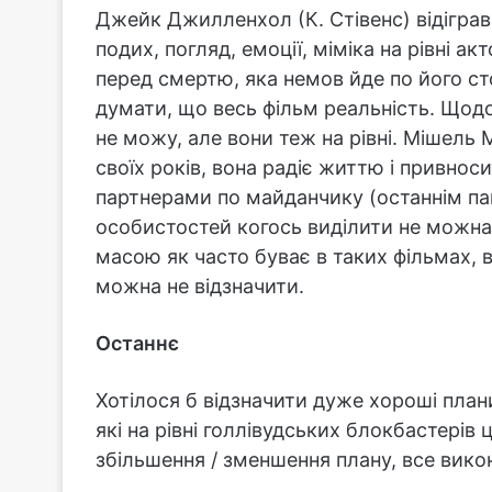
Джейк Джилленхол (К. Стівенс) відіграв
подих, погляд, емоції, міміка на рівні а
перед смертю, яка немов йде по його ст
думати, що весь фільм реальність. Щодо
не можу, але вони теж на рівні. Мішель 
своїх років, вона радіє життю і привнос
партнерами по майданчику (останнім па
особистостей когось виділити не можна.
масою як часто буває в таких фільмах, в
можна не відзначити.
Останнє
Хотілося б відзначити дуже хороші план
які на рівні голлівудських блокбастерів
збільшення / зменшення плану, все викона