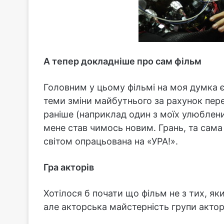
А тепер докладніше про сам фільм
Головним у цьому фільмі на моя думка є 
теми зміни майбутнього за рахунок пере
раніше (наприклад один з моїх улюблени
мене став чимось новим. Грань, та сама
світом опрацьована на «УРА!».
Гра акторів
Хотілося б почати що фільм не з тих, я
але акторська майстерність групи актор