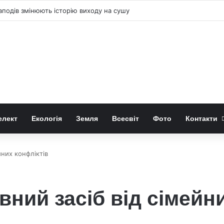
аподів змінюють історію виходу на сушу
елект
Екологія
Земля
Всесвіт
Фото
Контакти
йних конфліктів
ний засіб від сімейни