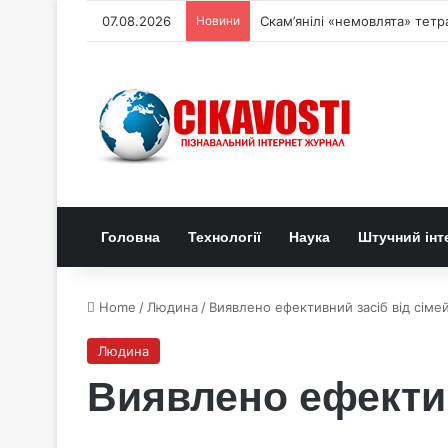
07.08.2026
Новини
Скам’янілі «немовлята» тетр
Головна
Технології
Наука
Штучний інт
Home
/
Людина
/
Виявлено ефективний засіб від сіме
Людина
Виявлено ефектив