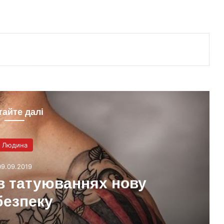
тайте далі
Людина
09.09.2019
в татуюваннях нову
безпеку