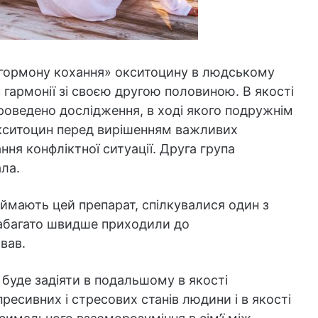
«гормону кохання» окситоцину в людському
 гармонії зі своєю другою половиною. В якості
проведено дослідження, в ході якого подружнім
кситоцин перед вирішенням важливих
ння конфліктної ситуації. Друга група
ла.
иймають цей препарат, спілкувалися один з
 набагато швидше приходили до
вав.
буде задіяти в подальшому в якості
ресивних і стресових станів людини і в якості