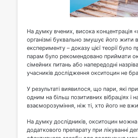
На думку вчених, висока концентрація 
організмі буквально змушує його жити в
експерименту – доказу цієї теорії було 
парам було рекомендовано приймати о
сімейних питань або напередодні назріва
учасників дослідження окситоцин не бра
У результаті виявилося, що пари, які пр
одним на більш позитивних вібраціях і
взаєморозуміння, ніж ті, хто його не вжи
На думку дослідників, окситоцин можна 
додаткового препарату при лікуванні деп