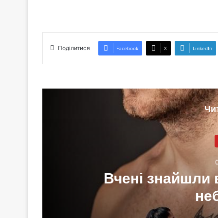
Поділитися
Facebook
X
LinkedIn
Чи
Вчені знайшли 
не