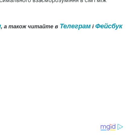
симального взаєморозуміння в сім’ї між
и
Телеграм
Фейсбук
, а також читайте в
і