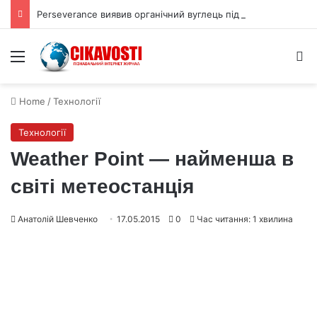
Perseverance виявив органічний вуглець під поверхнею Марса
Menu
S
Home
/
Технології
Технології
Weather Point — найменша в
світі метеостанція
Анатолій Шевченко
17.05.2015
0
Час читання: 1 хвилина