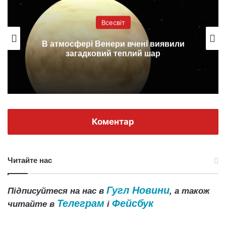
Всесвіт
В атмосфері Венери вчені виявили
загадковий теплий шар
Коментар
Читайте нас
Гугл Новини
Підписуйтеся на нас в
, а також
Телеграм
Фейсбук
читайте в
і