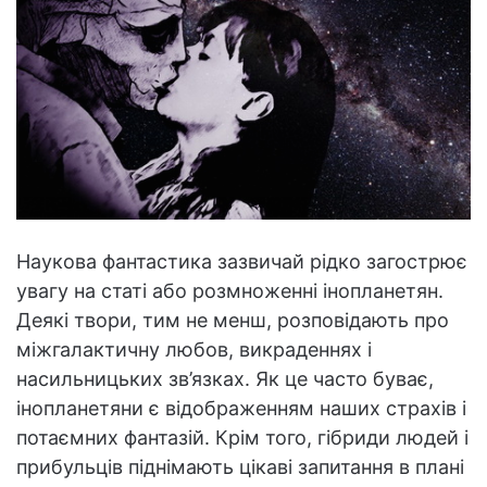
Наукова фантастика зазвичай рідко загострює
увагу на статі або розмноженні інопланетян.
Деякі твори, тим не менш, розповідають про
міжгалактичну любов, викраденнях і
насильницьких зв’язках. Як це часто буває,
інопланетяни є відображенням наших страхів і
потаємних фантазій. Крім того, гібриди людей і
прибульців піднімають цікаві запитання в плані