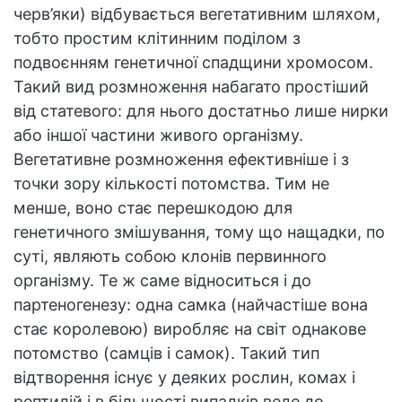
черв’яки) відбувається вегетативним шляхом,
тобто простим клітинним поділом з
подвоєнням генетичної спадщини хромосом.
Такий вид розмноження набагато простіший
від статевого: для нього достатньо лише нирки
або іншої частини живого організму.
Вегетативне розмноження ефективніше і з
точки зору кількості потомства. Тим не
менше, воно стає перешкодою для
генетичного змішування, тому що нащадки, по
суті, являють собою клонів первинного
організму. Те ж саме відноситься і до
партеногенезу: одна самка (найчастіше вона
стає королевою) виробляє на світ однакове
потомство (самців і самок). Такий тип
відтворення існує у деяких рослин, комах і
рептилій і в більшості випадків веде до