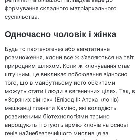
формування складного матріархального
суспільства.
Одночасно чоловік і жінка
Будь то партеногенез або вегетативне
розмноження, клони все ж з’являються на світ
природним шляхом. Коли ж клонування стає
штучним, це викликає побоювання відносно
того, що в майбутньому його об’єктами
можуть стати і люди в євгеничних цілях. Так, в
«Зоряних війнах» (Епізод II: Атака клонів)
мешканці планети Каміно, які володіють
розвиненими біотехнологіями таємно
вирощують і готують армію клонів на основі
генів найнебезпечнішого мисливця за