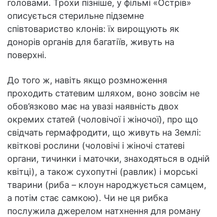
головами. Трохи пізніше, у фільмі «Острів»
описується стерильне підземне
співтовариство клонів: їх вирощують як
донорів органів для багатіїв, живуть на
поверхні.
До того ж, навіть якщо розмноження
проходить статевим шляхом, воно зовсім не
обов’язково має на увазі наявність двох
окремих статей (чоловічої і жіночої), про що
свідчать гермафродити, що живуть на Землі:
квіткові рослини (чоловічі і жіночі статеві
органи, тичинки і маточки, знаходяться в одній
квітці), а також сухопутні (равлик) і морські
тварини (риба – клоун народжується самцем,
а потім стає самкою). Чи не ця рибка
послужила джерелом натхнення для роману