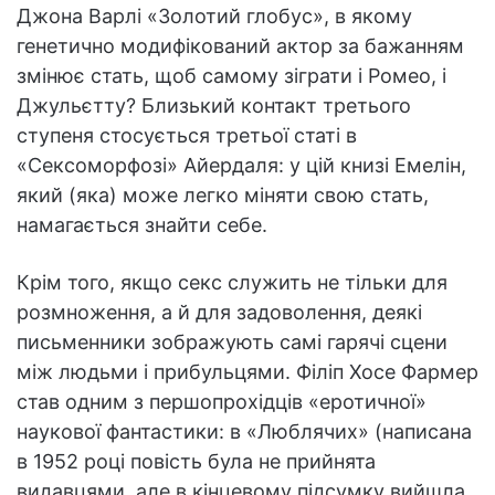
Джона Варлі «Золотий глобус», в якому
генетично модифікований актор за бажанням
змінює стать, щоб самому зіграти і Ромео, і
Джульєтту? Близький контакт третього
ступеня стосується третьої статі в
«Сексоморфозі» Айердаля: у цій книзі Емелін,
який (яка) може легко міняти свою стать,
намагається знайти себе.
Крім того, якщо секс служить не тільки для
розмноження, а й для задоволення, деякі
письменники зображують самі гарячі сцени
між людьми і прибульцями. Філіп Хосе Фармер
став одним з першопрохідців «еротичної»
наукової фантастики: в «Люблячих» (написана
в 1952 році повість була не прийнята
видавцями, але в кінцевому підсумку вийшла