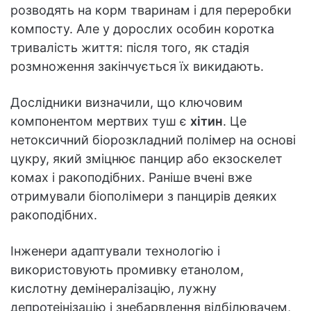
розводять на корм тваринам і для переробки
компосту. Але у дорослих особин коротка
тривалість життя: після того, як стадія
розмноження закінчується їх викидають.
Дослідники визначили, що ключовим
компонентом мертвих туш є
хітин
. Це
нетоксичний біорозкладний полімер на основі
цукру, який зміцнює панцир або екзоскелет
комах і ракоподібних. Раніше вчені вже
отримували біополімери з панцирів деяких
ракоподібних.
Інженери адаптували технологію і
використовують промивку етанолом,
кислотну демінералізацію, лужну
депротеінізацію і знебарвлення відбілювачем,