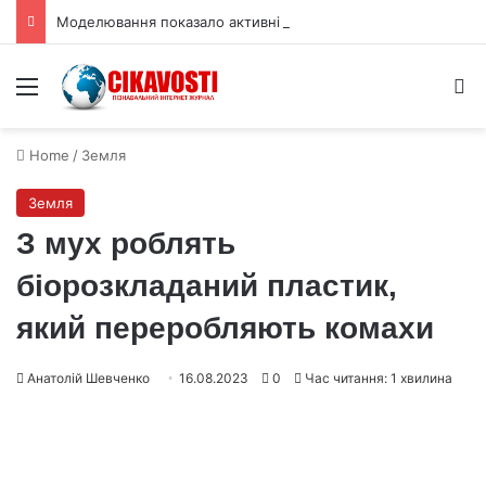
Моделювання показало активні рифтові долини на Венері
Menu
S
Home
/
Земля
Земля
З мух роблять
біорозкладаний пластик,
який переробляють комахи
Анатолій Шевченко
16.08.2023
0
Час читання: 1 хвилина