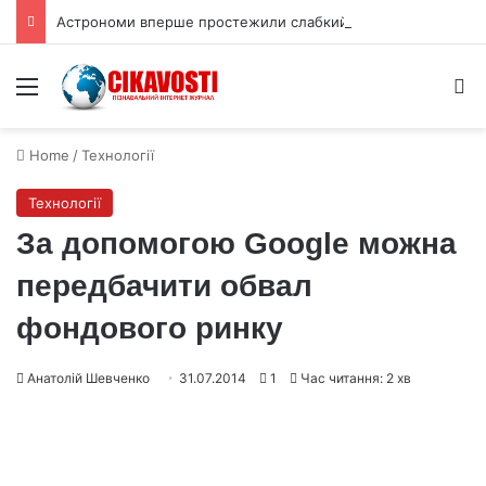
Астрономи вперше простежили слабкий спалах шокового прориву наднової
Menu
S
Home
/
Технології
Технології
За допомогою Google можна
передбачити обвал
фондового ринку
Анатолій Шевченко
31.07.2014
1
Час читання: 2 хв