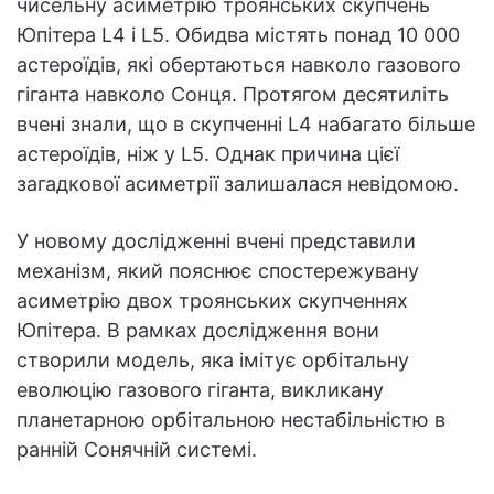
чисельну асиметрію троянських скупчень
Юпітера L4 і L5. Обидва містять понад 10 000
астероїдів, які обертаються навколо газового
гіганта навколо Сонця. Протягом десятиліть
вчені знали, що в скупченні L4 набагато більше
астероїдів, ніж у L5. Однак причина цієї
загадкової асиметрії залишалася невідомою.
У новому дослідженні вчені представили
механізм, який пояснює спостережувану
асиметрію двох троянських скупченнях
Юпітера. В рамках дослідження вони
створили модель, яка імітує орбітальну
еволюцію газового гіганта, викликану
планетарною орбітальною нестабільністю в
ранній Сонячній системі.