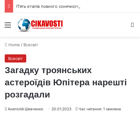
П’ять етапів повного сонячного затемнення 12 серпня 2026 року
Menu
S
Home
/
Всесвіт
Всесвіт
Загадку троянських
астероїдів Юпітера нарешті
розгадали
Анатолій Шевченко
20.01.2023
Час читання: 1 хвилина