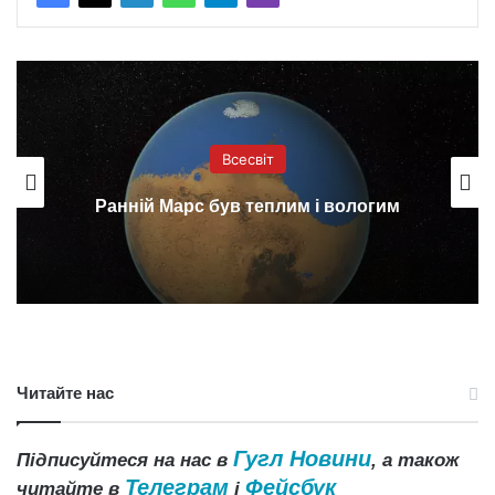
Всесвіт
Ранній Марс був теплим і вологим
Читайте нас
Гугл Новини
Підписуйтеся на нас в
, а також
Телеграм
Фейсбук
читайте в
і