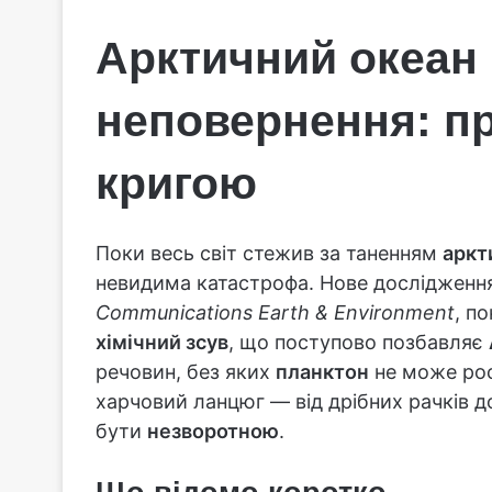
Арктичний океан
неповернення: пр
кригою
Поки весь світ стежив за таненням
аркт
невидима катастрофа. Нове дослідження
Communications Earth & Environment
, п
хімічний зсув
, що поступово позбавляє
речовин, без яких
планктон
не може рос
харчовий ланцюг — від дрібних рачків д
бути
незворотною
.