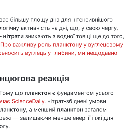
ває більшу площу дна для інтенсивнішого
огічну активність на дні, що, у свою чергу,
 —
нітрати
зникають з водної товщі ще до того,
.
Про важливу роль
планктону
у вуглецевому
переносить вуглець у глибини, ми нещодавно
анцюгова реакція
 Тому що
планктон
є фундаментом усього
чає ScienceDaily
, нітрат-збіднені умови
ланктону
, а менший
планктон
загалом
ежі — залишаючи менше енергії і їжі для
югу.