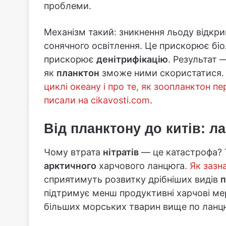
проблеми.
Механізм такий: зникнення льоду відкри
сонячного освітлення. Це прискорює біол
прискорює
денітрифікацію
. Результат
як
планктон
зможе ними скористатися
циклі океану і про те, як зоопланктон 
писали на cikavosti.com
.
Від планктону до китів: л
Чому втрата
нітратів
— це катастрофа?
арктичного
харчового ланцюга.
Як зазна
сприятимуть розвитку дрібніших видів
п
підтримує менш продуктивні харчові мер
більших морських тварин вище по ланц