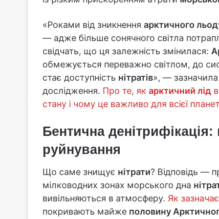
«Роками від зникнення
арктичного льод
— адже більше сонячного світла потрап
свідчать, що ця залежність змінилася:
А
обмежується переважно світлом, до си
стає доступність
нітратів
», — зазначила
дослідження.
Про те, як
арктичний лід
в
стану і чому це важливо для всієї плане
Бентична денітрифікація:
руйнування
Що саме знищує
нітрати
? Відповідь — 
мілководних зонах морського дна
нітра
вивільняються в атмосферу.
Як зазначає
покривають майже
половину Арктичног