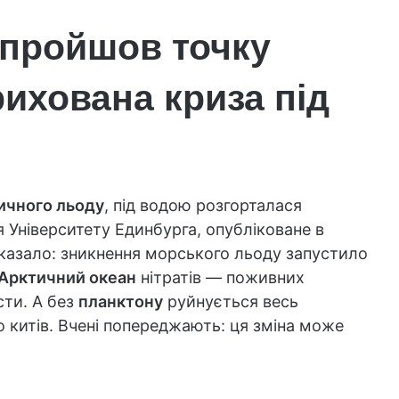
 пройшов точку
ихована криза під
ичного льоду
, під водою розгорталася
 Університету Единбурга, опубліковане в
оказало: зникнення морського льоду запустило
Арктичний океан
нітратів — поживних
ти. А без
планктону
руйнується весь
о китів. Вчені попереджають: ця зміна може