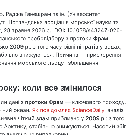
. Раджа Ганешрам та ін. (Університет
т, Шотландська асоціація морської науки та
t
, 28 травня 2026 р., DOI: 10.1038/s43247-026-
еанського пробовідбору з протоки
Фрам
зько
2009 р.
: з того часу рівні
нітратів
у водах,
табільно знижуються. Причина — прискорення
кнення морського льоду і збільшення
оку: коли все змінилося
али дані з
протоки Фрам
— ключового проходу,
ичний океан.
Як повідомляє ScienceDaily
, аналіз
иявив чіткий злам приблизно у
2009 р.
: з того
є Арктику, стабільно знижуються. Часовий збіг
го льоду
є не випадковим.