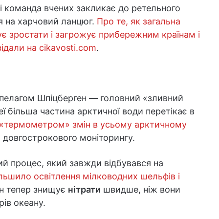
і команда вчених закликає до ретельного
ся на харчовий ланцюг.
Про те, як загальна
є зростати і загрожує прибережним країнам і
дали на cikavosti.com
.
іпелагом Шпіцберген — головний «зливний
еї більша частина арктичної води перетікає в
 «термометром» змін в усьому арктичному
 довгострокового моніторингу.
 процес, який завжди відбувався на
льшило освітлення мілководних шельфів і
ін тепер знищує
нітрати
швидше, ніж вони
ів океану.