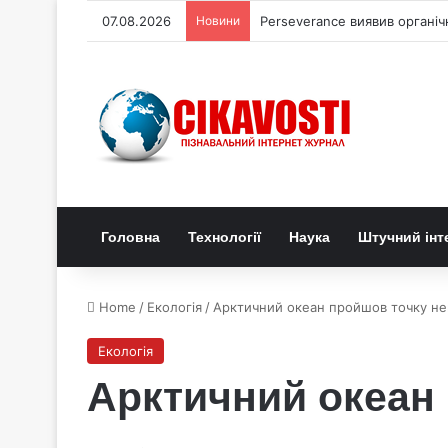
07.08.2026
Новини
Perseverance виявив органі
Головна
Технології
Наука
Штучний інт
Home
/
Екологія
/
Арктичний океан пройшов точку н
Екологія
Арктичний океан