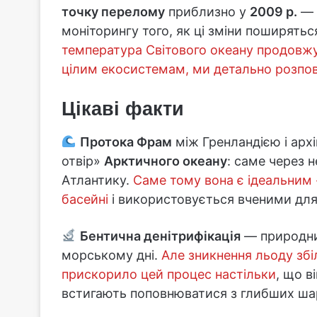
точку перелому
приблизно у
2009 р.
— 
моніторингу того, як ці зміни поширять
температура Світового океану продовжу
цілим екосистемам, ми детально розпові
Цікаві факти
Протока Фрам
між Гренландією і арх
отвір»
Арктичного океану
: саме через н
Атлантику.
Саме тому вона є ідеальним
басейні
і використовується вченими для
Бентична денітрифікація
— природний
морському дні.
Але зникнення льоду збі
прискорило цей процес настільки
, що в
встигають поповнюватися з глибших шар