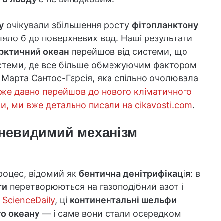
у
очікували збільшення росту
фітопланктону
ляло б до поверхневих вод. Наші результати
рктичний океан
перейшов від системи, що
стеми, де все більше обмежуючим фактором
 Марта Сантос-Гарсія, яка спільно очолювала
же давно перейшов до нового кліматичного
ти, ми вже детально писали на cikavosti.com
.
 невидимий механізм
процес, відомий як
бентична денітрифікація
: в
ти
перетворюються на газоподібний азот і
 ScienceDaily
, ці
континентальні шельфи
о океану
— і саме вони стали осередком