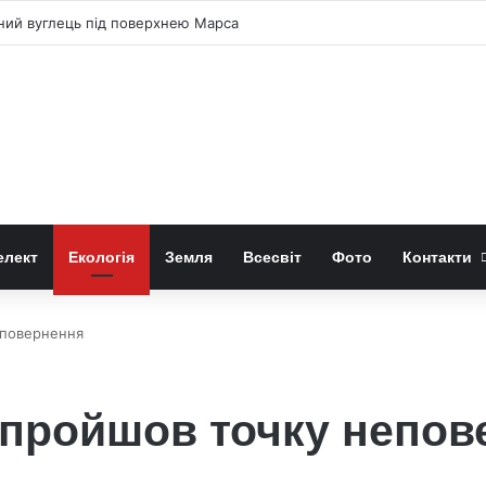
чний вуглець під поверхнею Марса
елект
Екологія
Земля
Всесвіт
Фото
Контакти
еповернення
 пройшов точку непов