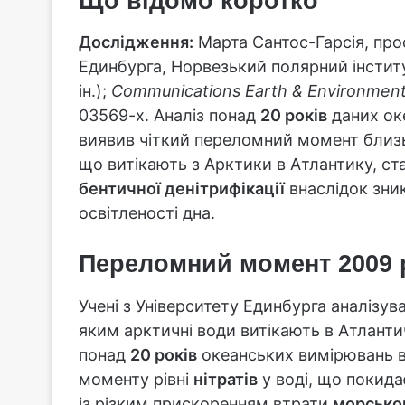
Що відомо коротко
Дослідження:
Марта Сантос-Гарсія, проф
Единбурга, Норвезький полярний інститу
ін.);
Communications Earth & Environmen
03569-x. Аналіз понад
20 років
даних ок
виявив чіткий переломний момент бли
що витікають з Арктики в Атлантику, с
бентичної денітрифікації
внаслідок зни
освітленості дна.
Переломний момент 2009 р
Учені з Університету Единбурга аналізув
яким арктичні води витікають в Атлант
понад
20 років
океанських вимірювань в
моменту рівні
нітратів
у воді, що покида
із різким прискоренням втрати
морсько