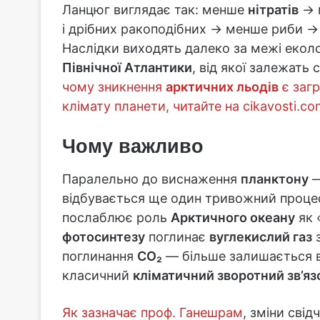
Ланцюг виглядає так: менше
нітратів
→ 
і дрібних ракоподібних → менше риби →
Наслідки виходять далеко за межі еколо
Північної Атлантики
, від якої залежать
чому зникнення
арктичних льодів
є заг
клімату планети, читайте на cikavosti.co
Чому важливо
Паралельно до виснаження
планктону
—
відбувається ще один тривожний проц
послаблює роль
Арктичного океану
як 
фотосинтезу
поглинає
вуглекислий газ
з
поглинання
CO₂
— більше залишається в
класичний
кліматичний зворотний зв’яз
Як зазначає проф. Ганешрам
, зміни свід