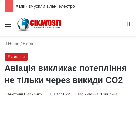
Хіміки змусили вільні електрони обійти давнє правило реакцій
Menu
S
Home
/
Екологія
Екологія
Авіація викликає потепління
не тільки через викиди CO2
Анатолій Шевченко
30.07.2022
Час читання: 1 хвилина