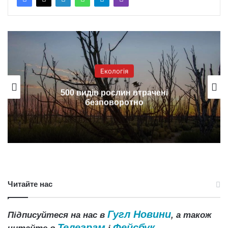
Екологія
500 видів рослин втрачені
безповоротно
Читайте нас
Гугл Новини
Підписуйтеся на нас в
, а також
Телеграм
Фейсбук