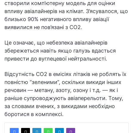
створили комп’ютерну модель для оцінки
впливу авіалайнерів на клімат. З’ясувалося, що
близько 90% негативного впливу авіації
виявилися не пов’язані з CO2.
Це означає, що небезпека авіалайнерів
збережеться навіть якщо галузь вдасться
привести до вуглецевої нейтральності.
Відсутність CO2 в емісіях літаків не роблять їх
повністю “зеленими”, оскільки викиди інших
речовин — метану, азоту, озону і т.д. — як і
раніше супроводжують авіаперельоти. Тому,
за словами вчених, з викидами необхідно
боротися в комплексі.