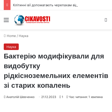
Клітинні вії допомагають черепахам відчувати тепло для вибору статі
Menu
S
Home
/
Наука
Наука
Бактерію модифікували для
видобутку
рідкісноземельних елементів
зі старих копалень
Анатолій Шевченко
21.12.2023
1
Час читання: 1 хвилина