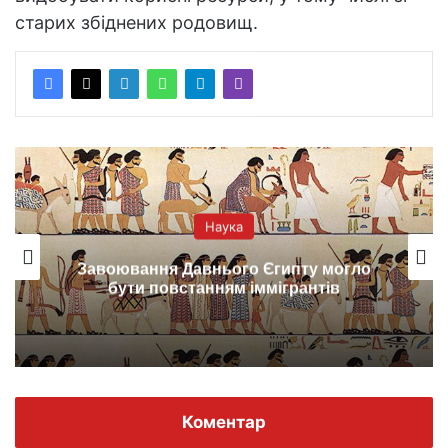
старих збіднених родовищ.
Наука
Завоювання Давнього Єгипту могло
бути повстанням іммігрантів
Коментар