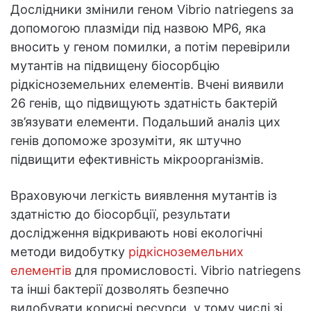
Дослідники змінили геном Vibrio natriegens за
допомогою плазміди під назвою MP6, яка
вносить у геном помилки, а потім перевірили
мутантів на підвищену біосорбцію
рідкісноземельних елементів. Вчені виявили
26 генів, що підвищують здатність бактерій
зв’язувати елементи. Подальший аналіз цих
генів допоможе зрозуміти, як штучно
підвищити ефективність мікроорганізмів.
Враховуючи легкість виявлення мутантів із
здатністю до біосорбції, результати
дослідження відкривають нові екологічні
методи видобутку
рідкісноземельних
елементів
для промисловості. Vibrio natriegens
та інші бактерії дозволять безпечно
видобувати корисні ресурси, у тому числі зі