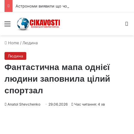
Астрономи виявили що чорні діри викидають стільки ж речовини як поглинають
Menu
S
Home
/
Людина
Людина
Фантастична мапа однієї
людини заповнила цілий
спортзал
Anatol Shevchenko
29.06.2026
Час читання: 4 хв