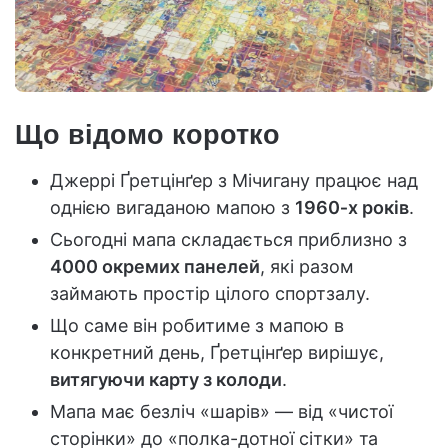
Що відомо коротко
Джеррі Ґретцінґер з Мічигану працює над
однією вигаданою мапою з
1960‑х років
.
Сьогодні мапа складається приблизно з
4000 окремих панелей
, які разом
займають простір цілого спортзалу.
Що саме він робитиме з мапою в
конкретний день, Ґретцінґер вирішує,
витягуючи карту з колоди
.
Мапа має безліч «шарів» — від «чистої
сторінки» до «полка-дотної сітки» та