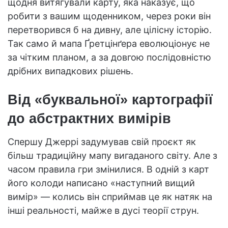
щодня витягували карту, яка наказує, що
робити з вашим щоденником, через роки він
перетворився б на дивну, але цілісну історію.
Так само й мапа Ґретцінґера еволюціонує не
за чітким планом, а за довгою послідовністю
дрібних випадкових рішень.
Від «буквальної» картографії
до абстрактних вимірів
Спершу Джеррі задумував свій проєкт як
більш традиційну мапу вигаданого світу. Але з
часом правила гри змінилися. В одній з карт
його колоди написано «наступний вищий
вимір» — колись він сприймав це як натяк на
інші реальності, майже в дусі теорії струн.