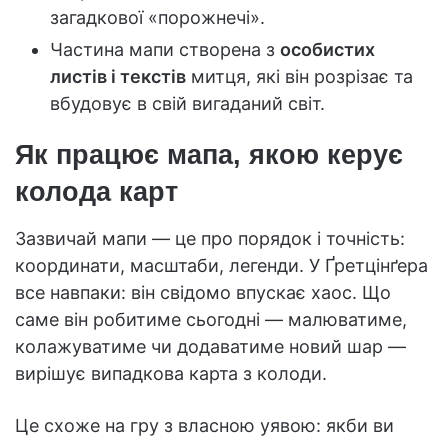
загадкової «порожнечі».
Частина мапи створена з
особистих
листів і текстів
митця, які він розрізає та
вбудовує в свій вигаданий світ.
Як працює мапа, якою керує
колода карт
Зазвичай мапи — це про порядок і точність:
координати, масштаби, легенди. У Ґретцінґера
все навпаки: він свідомо впускає хаос. Що
саме він робитиме сьогодні — малюватиме,
колажуватиме чи додаватиме новий шар —
вирішує випадкова карта з колоди.
Це схоже на гру з власною уявою: якби ви