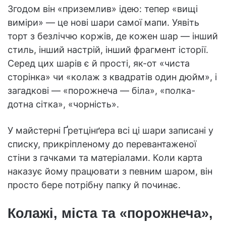
Згодом він «приземлив» ідею: тепер «вищі
виміри» — це нові шари самої мапи. Уявіть
торт з безліччю коржів, де кожен шар — інший
стиль, інший настрій, інший фрагмент історії.
Серед цих шарів є й прості, як-от «чиста
сторінка» чи «колаж з квадратів один дюйм», і
загадкові — «порожнеча — біла», «полка-
дотна сітка», «чорність».
У майстерні Ґретцінґера всі ці шари записані у
списку, прикріпленому до перевантаженої
стіни з гачками та матеріалами. Коли карта
наказує йому працювати з певним шаром, він
просто бере потрібну папку й починає.
Колажі, міста та «порожнеча»,