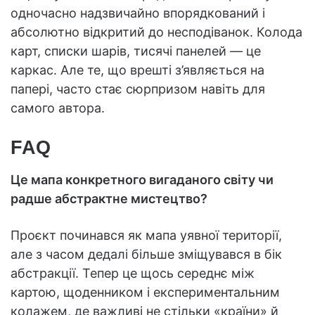
одночасно надзвичайно впорядкований і
абсолютно відкритий до несподіванок. Колода
карт, списки шарів, тисячі панелей — це
каркас. Але те, що врешті з’являється на
папері, часто стає сюрпризом навіть для
самого автора.
FAQ
Це мапа конкретного вигаданого світу чи
радше абстрактне мистецтво?
Проєкт починався як мапа уявної території,
але з часом дедалі більше зміщувався в бік
абстракції. Тепер це щось середнє між
картою, щоденником і експериментальним
колажем, де важливі не стільки «країни» й