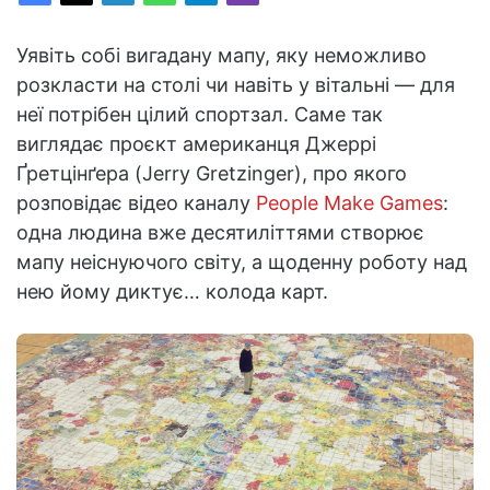
Уявіть собі вигадану мапу, яку неможливо
розкласти на столі чи навіть у вітальні — для
неї потрібен цілий спортзал. Саме так
виглядає проєкт американця Джеррі
Ґретцінґера (Jerry Gretzinger), про якого
розповідає відео каналу
People Make Games
:
одна людина вже десятиліттями створює
мапу неіснуючого світу, а щоденну роботу над
нею йому диктує… колода карт.