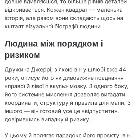
довше вдивляєшся, то більше рівнів деталей
відкривається. Кожен квадрат — маленька
історія, але разом вони складають щось на
кшталт візуальної біографії людини.
Людина між порядком і
ризиком
Дружина Джеррі, з якою він у шлюбі вже 44
роки, описує його як дивовижне поєднання
«правої й лівої півкуль» мозку. З одного боку,
його системне мислення дозволяє вигадати
координати, структуру й правила для мапи. З
іншого — він готовий усе це «відпустити»,
довірившись випадку й ризику.
У цьому й полягає парадокс його проєкту: він