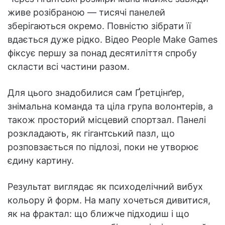
живе розібраною — тисячі панелей
зберігаються окремо. Повністю зібрати її
вдається дуже рідко. Відео People Make Games
фіксує першу за понад десятиліття спробу
скласти всі частини разом.
Для цього знадобилися сам Ґретцінґер,
знімальна команда та ціла група волонтерів, а
також просторий місцевий спортзал. Панелі
розкладають, як гігантський пазл, що
розповзається по підлозі, поки не утворює
єдину картину.
Результат виглядає як психоделічний вибух
кольору й форм. На мапу хочеться дивитися,
як на фрактал: що ближче підходиш і що