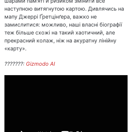
шарами пам’яті й ризиком змінити все
наступною витягнутою картою. Дивлячись на
мапу Джеррі Ґретцінґера, важко не
замислитися: можливо, наші власні біографії
теж більше схожі на такий хаотичний, але
прекрасний колаж, ніж на акуратну лінійну
«карту».
???????:
Gizmodo AI