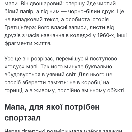
мапи. Він двошаровий: спершу йде чистий
білий папір, а під ним — чорно-білий друк. Це
не випадковий текст, а особиста історія
Ґретцінґера: його власні записи, листи від
друзів з часів навчання в коледжі у 1960‑х, інші
фрагменти життя.
Усе це він розрізає, перемішує й поступово
«годує» мапі. Так його минуле буквально
вбудовується в уявний світ. Для нього це
спосіб зберегти пам’ять: не в коробці на
горищі, а в живому, постійно змінному об’єкті.
Мапа, для якої потрібен
спортзал
Через гігантські розміри мапа майже завжди