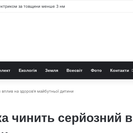
лектриком за товщини менше 3 нм
елект
Екологія
Земля
Всесвіт
Фото
Контакти
 вплив на здоров’я майбутньої дитини
а чинить серйозний в