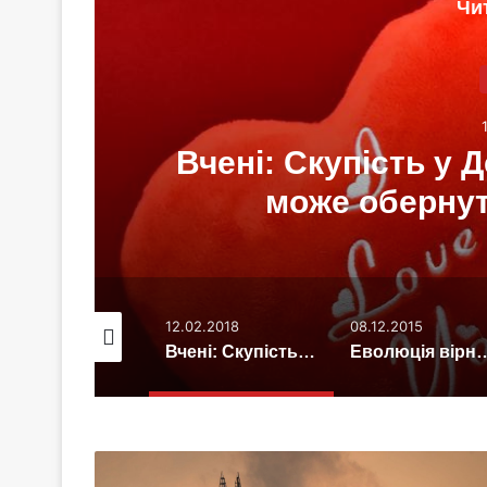
Чи
ь
Вчені: Скупість у 
може оберну
.04.2014
12.02.2018
08.12.2015
Звички підлітків, які негативно впливають на зуби
Вчені: Скупість у День святого Валентина може обернутися розлученням
Еволюція вірності: можлива м
"Небеса
Апокаліпсису"