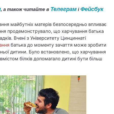
и
Телеграм
Фейсбук
, а також читайте в
і
вання майбутніх матерів безпосередньо впливає
ення продемонструвало, що харчування батька
дків. Вчені з Університету Цинциннаті
ання
батька до моменту зачаття може зробити
ньої дитини. Було встановлено, що харчування
 вмістом білків допомагало дитині бути більш