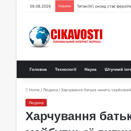
09.08.2026
Новини
Титан(IV) оксид стає ферої
Головна
Технології
Наука
Штучний інт
Home
/
Людина
/
Харчування батька чинить серйозний
Людина
Харчування батьк