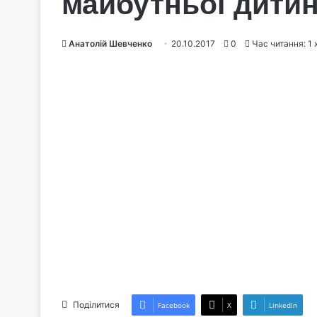
майбутньої дити
Анатолій Шевченко
20.10.2017
0
Час читання: 1 
Поділитися
Facebook
X
LinkedIn