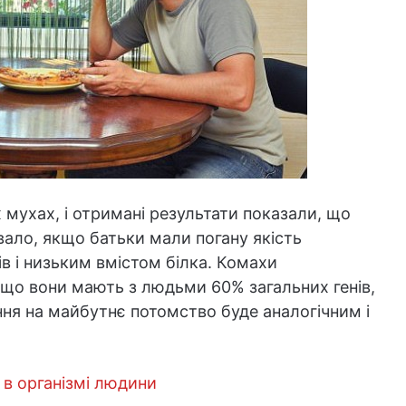
мухах, і отримані результати показали, що
ало, якщо батьки мали погану якість
в і низьким вмістом білка. Комахи
 що вони мають з людьми 60% загальних генів,
ня на майбутнє потомство буде аналогічним і
 в організмі людини