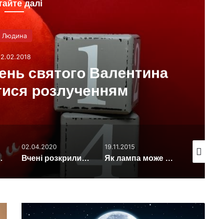
тайте далі
Людина
12.02.2018
День святого Валентина
тися розлученням
02.04.2020
19.11.2015
27.08.202
оногамія у людей?
Вчені розкрили секрет щастя
Як лампа може вилікувати людину від безсоння?
Вченим
зібрана