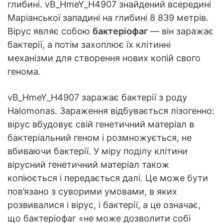
глибині. vB_HmeY_H4907 знайдений всередині
Маріанської западині на глибині 8 839 метрів.
Вірус являє собою
бактеріофаг
— він заражає
бактерії, а потім захоплює їх клітинні
механізми для створення нових копій свого
генома.
vB_HmeY_H4907 заражає бактерії з роду
Halomonas. Зараження відбувається лізогенно:
вірус вбудовує свій генетичний матеріал в
бактеріальний геном і розмножується, не
вбиваючи бактерії. У міру поділу клітини
вірусний генетичний матеріал також
копіюється і передається далі. Це може бути
пов’язано з суворими умовами, в яких
розвивалися і вірус, і бактерії, а це означає,
що бактеріофаг «не може дозволити собі