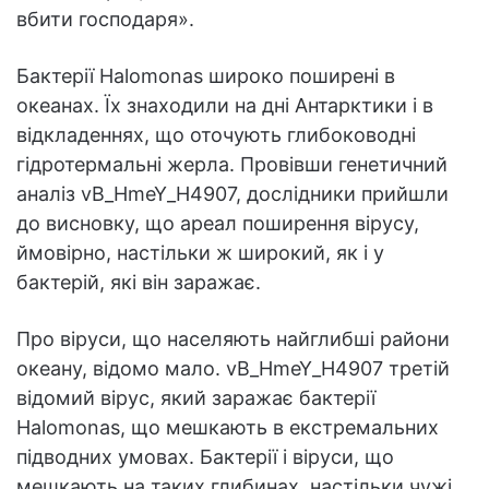
вбити господаря».
Бактерії Halomonas широко поширені в
океанах. Їх знаходили на дні Антарктики і в
відкладеннях, що оточують глибоководні
гідротермальні жерла. Провівши генетичний
аналіз vB_HmeY_H4907, дослідники прийшли
до висновку, що ареал поширення вірусу,
ймовірно, настільки ж широкий, як і у
бактерій, які він заражає.
Про віруси, що населяють найглибші райони
океану, відомо мало. vB_HmeY_H4907 третій
відомий вірус, який заражає бактерії
Halomonas, що мешкають в екстремальних
підводних умовах. Бактерії і віруси, що
мешкають на таких глибинах, настільки чужі,