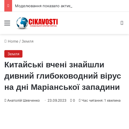
Моделювання показало активні рифтові долини на Венері
Menu
S
Home
/
Земля
Земля
Китайські вчені знайшли
дивний глибоководний вірус
на дні Маріанської западини
Анатолій Шевченко
23.09.2023
0
Час читання: 1 хвилина