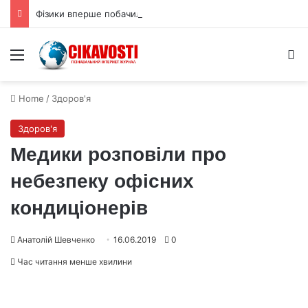
Фізики вперше побачили, як електрони впорядковуються у дві фази
Menu
S
Home
/
Здоров'я
Здоров'я
Медики розповіли про
небезпеку офісних
кондиціонерів
Анатолій Шевченко
16.06.2019
0
Час читання менше хвилини