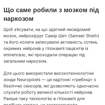
Що саме робили з мозком під
наркозом
Щоб з’ясувати, на що здатний несвідомий
мозок, нейрохірург Самір Шет (Sameer Sheth)
та його колеги записували активність сотень
окремих нейронів у гіпокампі пацієнтів із
епілепсією, які проходили операцію під
загальним наркозом.
Для цього використали високотехнологічні
зонди Neuropixels — це надтонкі «гребінці» з
безліччю сенсорів, які дозволяють одночасно
слухати роботу великої кількості нейронів.
Раніше таку технологію в гіпокампі для
подібних завдань не застосовували.