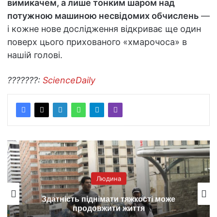
вимикачем, а лише тонким шаром над
потужною машиною несвідомих обчислень
—
і кожне нове дослідження відкриває ще один
поверх цього прихованого «хмарочоса» в
нашій голові.
???????:
ScienceDaily
Людина
Чим небезпечний планшет в руках
дитини