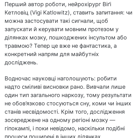
Перший автор роботи, нейрохірург Віґі
Кетловіц (Vigi Katlowitz), ставить запитання: чи
можна застосувати такі сигнали, щоб
запускати й керувати мовним протезом у
ділянках мозку, пошкоджених інсультом або
травмою? Тепер це вже не фантастика, а
конкретний напрям для майбутніх
досліджень.
Водночас науковці наголошують: робити
надто сміливі висновки рано. Вивчали лише
один тип загального наркозу, тому результати
не обов’язково стосуються сну, коми чи інших
станів несвідомості. Крім того, дослідження
зосереджене на одному регіоні мозку —
гіпокампі, і поки невідомо, наскільки подібні
процеси поширені в інших ділянках.