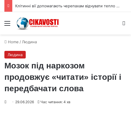
Клітинні вії допомагають черепахам відчувати тепло для вибору статі
Menu
S
Home
/
Людина
Людина
Мозок під наркозом
продовжує «читати» історії і
передбачати слова
29.06.2026
Час читання: 4 хв