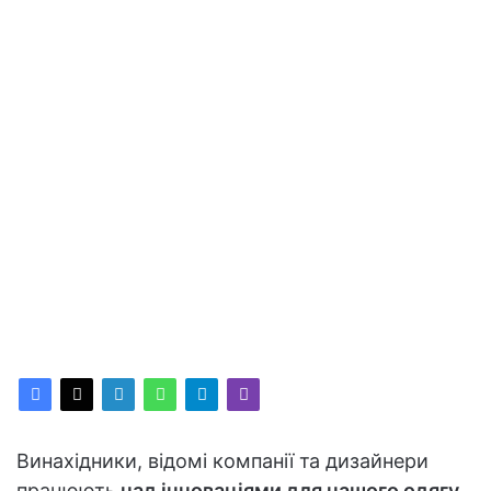
Винахідники, відомі компанії та дизайнери
працюють
над інноваціями для нашого одягу
.