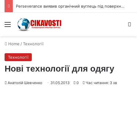
Астрономи виявили що чорні діри викидають стільки ж речовини як поглинають
Menu
S
Home
/
Технології
Технології
Нові технології для одягу
Анатолій Шевченко
31.05.2013
0
Час читання: 3 хв