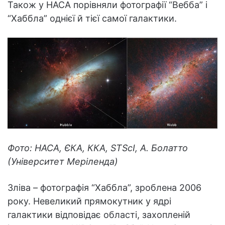
Також у НАСА порівняли фотографії “Вебба” і
“Хаббла” однієї й тієї самої галактики.
Фото: НАСА, ЄКА, ККА, STScI, А. Болатто
(Університет Меріленда)
Зліва – фотографія “Хаббла”, зроблена 2006
року. Невеликий прямокутник у ядрі
галактики відповідає області, захопленій