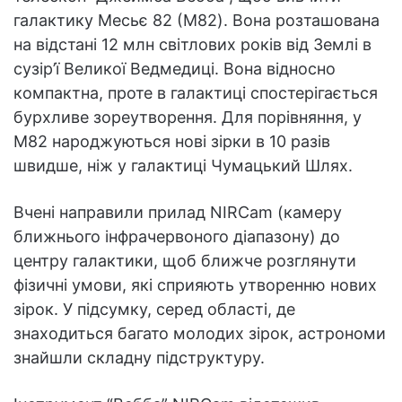
галактику Месьє 82 (M82). Вона розташована
на відстані 12 млн світлових років від Землі в
сузір’ї Великої Ведмедиці. Вона відносно
компактна, проте в галактиці спостерігається
бурхливе зореутворення. Для порівняння, у
M82 народжуються нові зірки в 10 разів
швидше, ніж у галактиці Чумацький Шлях.
Вчені направили прилад NIRCam (камеру
ближнього інфрачервоного діапазону) до
центру галактики, щоб ближче розглянути
фізичні умови, які сприяють утворенню нових
зірок. У підсумку, серед області, де
знаходиться багато молодих зірок, астрономи
знайшли складну підструктуру.