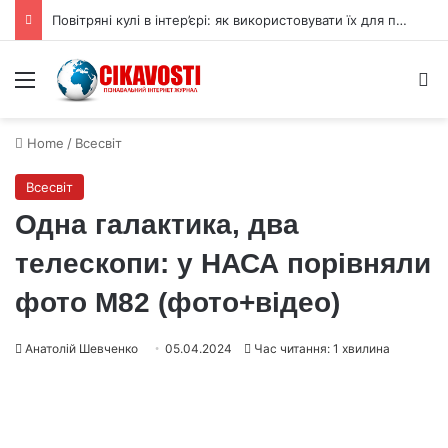
Повітряні кулі в інтер’єрі: як використовувати їх для прикраси
Menu
S
Home
/
Всесвіт
Всесвіт
Одна галактика, два
телескопи: у НАСА порівняли
фото М82 (фото+відео)
Анатолій Шевченко
05.04.2024
Час читання: 1 хвилина