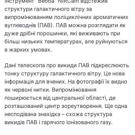
Інструмент “Вебба” NIRCam відстежив
структури галактичного вітру за
випромінюванням поліциклічних ароматичних
вуглеводнів (ПАВ). ПАВ можна розглядати як
дуже дрібні порошинки, які виживають при
більш низьких температурах, але руйнуються
в жарких умовах.
Дані телескопа про викиди ПАВ підкреслюють
тонку структуру галактичного вітру. Це нова
інформація для вчених. На фотографії їх видно
як червоні нитки. Випромінювання
поширюється від центральної області, де
розташований центр зореутворення. Ще одна
несподівана знахідка – схожа структура
викидів ПАВ і гарячого іонізованого газу.