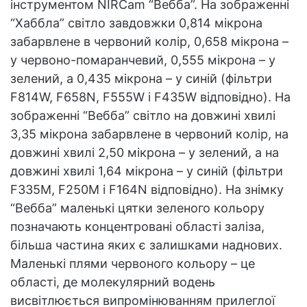
інструментом NIRCam “Вебба”. На зображенні
“Хаббла” світло завдовжки 0,814 мікрона
забарвлене в червоний колір, 0,658 мікрона –
у червоно-помаранчевий, 0,555 мікрона – у
зелений, а 0,435 мікрона – у синій (фільтри
F814W, F658N, F555W і F435W відповідно). На
зображенні “Вебба” світло на довжині хвилі
3,35 мікрона забарвлене в червоний колір, на
довжині хвилі 2,50 мікрона – у зелений, а на
довжині хвилі 1,64 мікрона – у синій (фільтри
F335M, F250M і F164N відповідно). На знімку
“Вебба” маленькі цятки зеленого кольору
позначають концентровані області заліза,
більша частина яких є залишками наднових.
Маленькі плями червоного кольору – це
області, де молекулярний водень
висвітлюється випромінюванням прилеглої