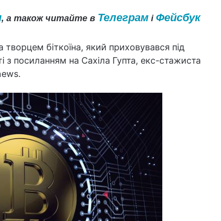
и
Телеграм
Фейсбук
, а також читайте в
і
 творцем біткоїна, який приховувався під
 з посиланням на Сахіла Гупта, екс-стажиста
news.