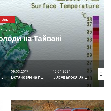
Земля
14.02.2017
олоди на Тайвані
09.03.2017
10.04.2024
24.03.201
льодовикового періоду: версія, як з цим пов’язано винищення індіанців
Встановлена причина загибелі останніх мамонтів на Землі
З’ясувалося, яка тварина залишила яйце в льодах 66 млн років тому
Опубліковані
перші