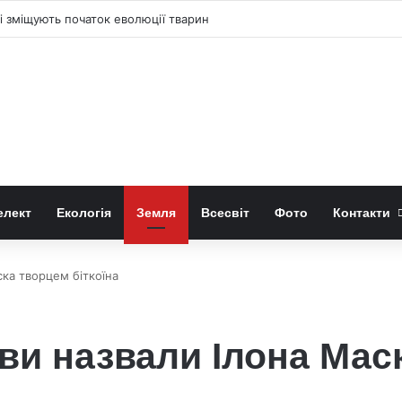
иявили новий вид льодовикової ропухи
елект
Екологія
Земля
Всесвіт
Фото
Контакти
ка творцем біткоїна
ви назвали Ілона Мас