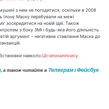
мушені з ним не погодитися, оскільки в 2008
ть Ілону Маску перебували на межі
іг зосередитися на новій ідеї. Також
тролем з боку ЗМІ і будь-яка його діяльність
етій аргумент – негативне ставлення Маска до
ранзакцій.
 обстановки навколо
ШІ-апокаліпсису
.
и
Телеграм
Фейсбук
, а також читайте в
і