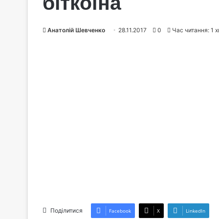
біткоїна
Анатолій Шевченко
28.11.2017
0
Час читання: 1 
Поділитися
Facebook
X
LinkedIn