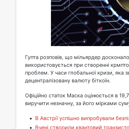
Гупта розповів, що мільярдер досконал
використовується при створенні крмпто
проблем. У часи глобальної кризи, яка 
децентралізовану валюту біткоїн.
Офіційно статок Маска оцінюється в 19,7
виручити незначну, за його мірками сум
В Австрії успішно випробували безпі
Вчені створили квантовий транзисто