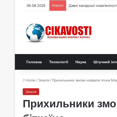
06.08.2026
Новини
У смоляних ямах Ла-Бреа в
Головна
Технології
Наука
Штучний інт
Home
/
Земля
/
Прихильники змови назвали Ілона Мас
Земля
Прихильники змо