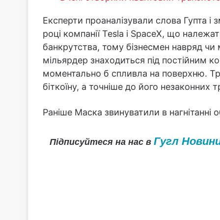
Експерти проаналізували слова Гупта і з
році компанії Tesla і SpaceX, що належа
банкрутства, тому бізнесмен навряд чи м
мільярдер знаходиться під постійним кон
моментально б спливла на поверхню. Тр
біткоїну, а точніше до його незаконних т
Раніше Маска звинуватили в нагнітанні
Гугл Новин
Підписуйтеся на нас в