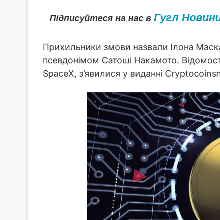
Гугл Новин
Підписуйтеся на нас в
Прихильники змови назвали Ілона Маска
псевдонімом Сатоші Накамото. Відомості
SpaceX, з’явилися у виданні Cryptocoins