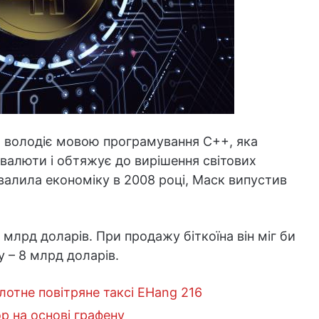
о володіє мовою програмування С++, яка
валюти і обтяжує до вирішення світових
звалила економіку в 2008 році, Маск випустив
 млрд доларів. При продажу біткоїна він міг би
у – 8 млрд доларів.
лотне повітряне таксі EHang 216
р на основі графену