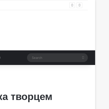
Search
ка творцем