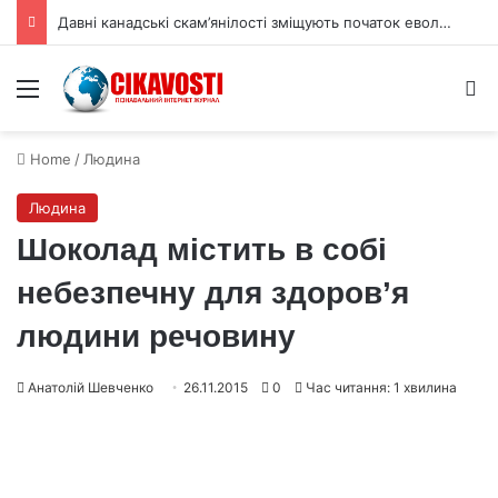
Давні канадські скам’янілості зміщують початок еволюції тварин
Menu
S
Home
/
Людина
Людина
Шоколад містить в собі
небезпечну для здоров’я
людини речовину
Анатолій Шевченко
26.11.2015
0
Час читання: 1 хвилина