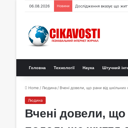
06.08.2026
Новини
Де можна побачити повне с
Головна
Технології
Наука
Штучний інт
Home
/
Людина
/
Вчені довели, що рани від шкільни
Людина
Вчені довели, що