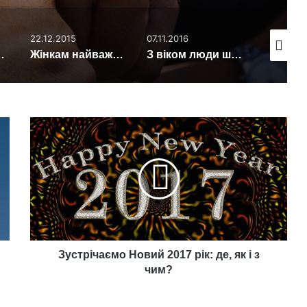
22.12.2015
07.11.2016
15.04.201
у дієту для схуднення
Жінкам найважче йти від чоловіків з почуттям гумору
З віком люди швидше опановують новими навичками
Зустрічаємо
Новий
2017
рік:
де,
як
і
з
чим?
Зустрічаємо Новий 2017 рік: де, як і з
чим?