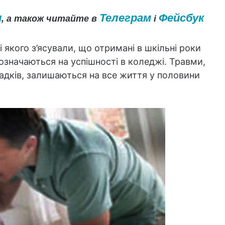
и
Телеграм
Фейсбук
, а також читайте в
і
 якого з’ясували, що отримані в шкільні роки
позначаються на успішності в коледжі. Травми,
падків, залишаються на все життя у половини