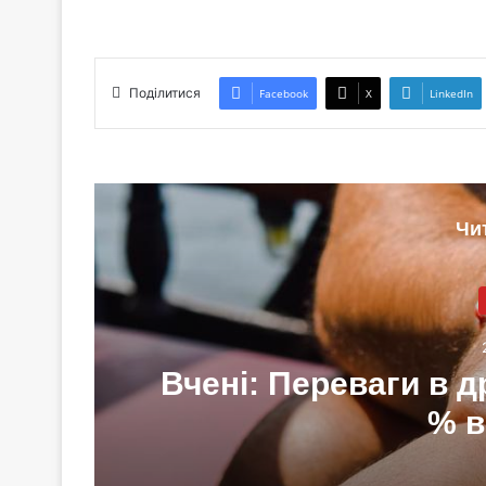
Поділитися
Facebook
X
LinkedIn
Чи
Вчені: Переваги в д
% в