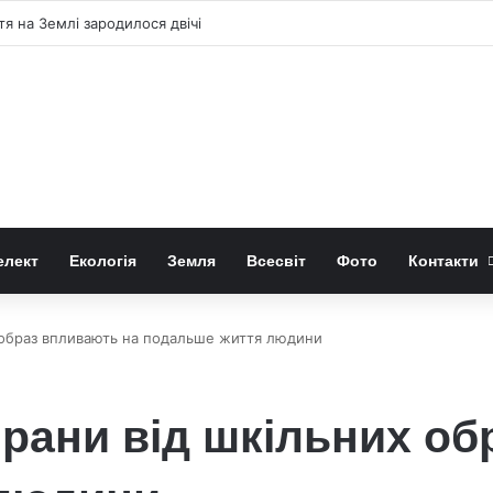
онячне затемнення 12 серпня 2026 року
елект
Екологія
Земля
Всесвіт
Фото
Контакти
х образ впливають на подальше життя людини
 рани від шкільних о