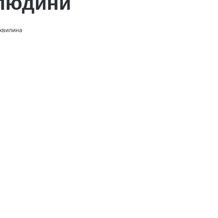
 людини
 хвилина