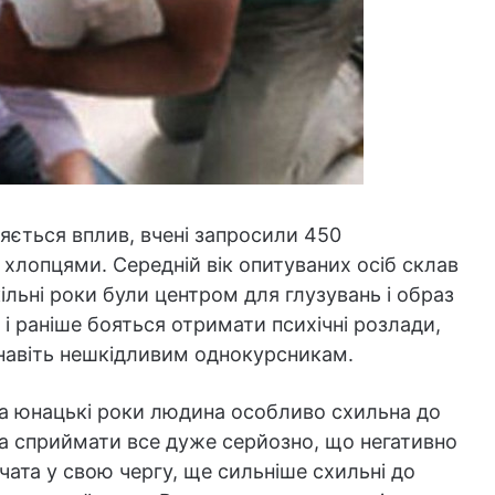
яється вплив, вчені запросили 450
 хлопцями. Середній вік опитуваних осіб склав
кільні роки були центром для глузувань і образ
к і раніше бояться отримати психічні розлади,
 навіть нешкідливим однокурсникам.
та юнацькі роки людина особливо схильна до
на сприймати все дуже серйозно, що негативно
чата у свою чергу, ще сильніше схильні до