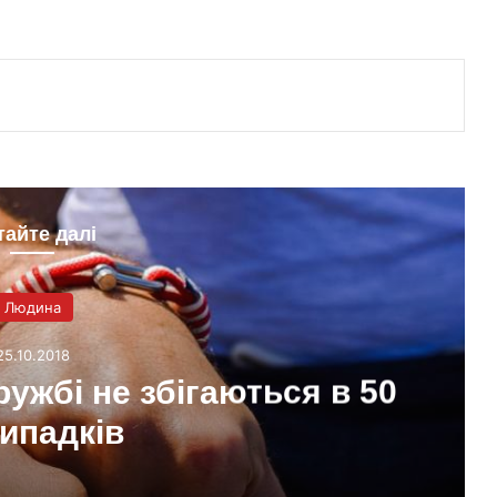
тайте далі
Людина
25.10.2018
ружбі не збігаються в 50
ипадків