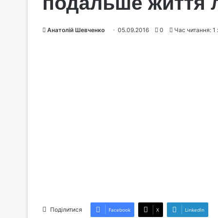
подальше життя
Анатолій Шевченко
05.09.2016
0
Час читання: 1
Поділитися
Facebook
X
LinkedIn