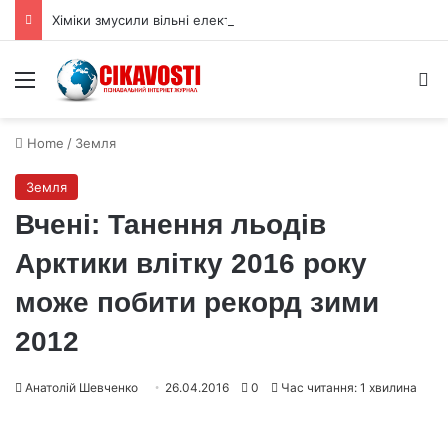
Хіміки змусили вільні електрони обійти давнє правило реакцій
Menu
S
Home
/
Земля
Земля
Вчені: Танення льодів
Арктики влітку 2016 року
може побити рекорд зими
2012
Анатолій Шевченко
26.04.2016
0
Час читання: 1 хвилина