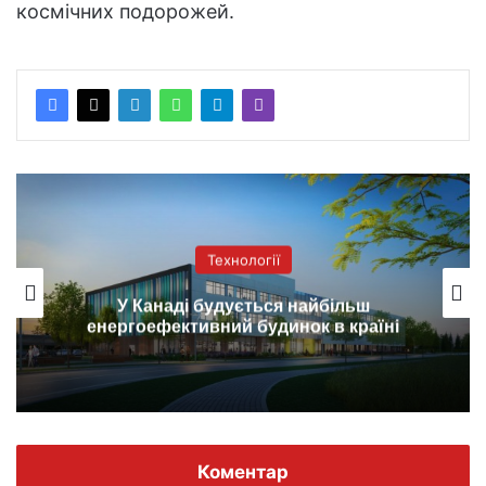
космічних подорожей.
Технології
Іспанці створили фотоелементи з
металургійного кремнію з
і
ефективністю 21%
Коментар