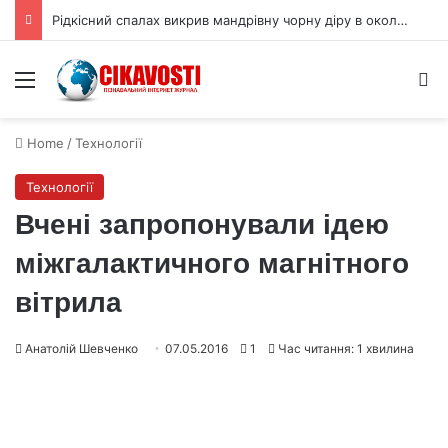
Фізики відтворили приховану 3D форму квантової хвильової функції
Menu
S
Home
/
Технології
Технології
Вчені запропонували ідею
міжгалактичного магнітного
вітрила
Анатолій Шевченко
07.05.2016
1
Час читання: 1 хвилина