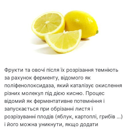
Фрукти та овочі після їх розрізання темніють
за рахунок ферменту, відомого як
поліфенолоксидаза, який каталізує окислення
різних молекул під дією кисню. Процес
відомий як ферментативне потемніння і
запускається при обрізанні листя і
розрізуванні плодів (яблук, картоплі, грибів …)
і його можна уникнути, якщо додати