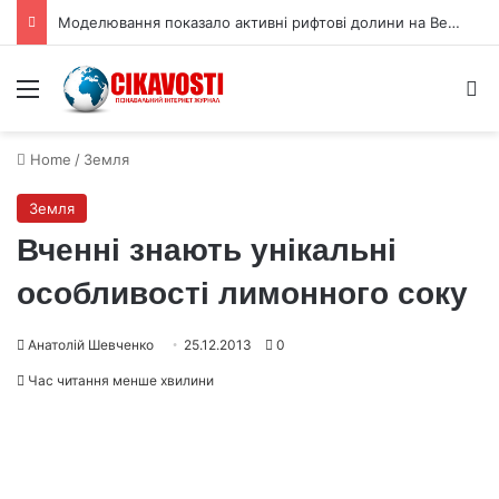
Моделювання показало активні рифтові долини на Венері
Menu
S
Home
/
Земля
Земля
Вченні знають унікальні
особливості лимонного соку
Анатолій Шевченко
25.12.2013
0
Час читання менше хвилини