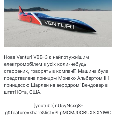
Нова Venturi VBB-3 є найпотужнішим
електромобілем з усіх коли-небудь
створених, говорять в компанії. Машина була
представлена принцом Монако Альбертом II і
принцесою Шарлен на аеродромі Вендовер в
штаті Юта, США.
[youtube]nU5yNsxq8-
g&feature=share&list=PLpMCMJ0CBUXSiXYlWC