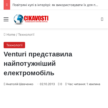
Повітряні кулі в інтер’єрі: як використовувати їх для прикраси
Menu
S
Home
/
Технології
Технології
Venturi представила
найпотужніший
електромобіль
Анатолій Шевченко
02.10.2013
0
Час читання: 1 хвилина