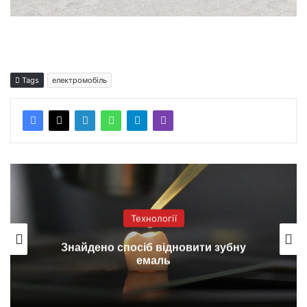
Tags
електромобіль
Технології
Знайдено спосіб відновити зубну
емаль