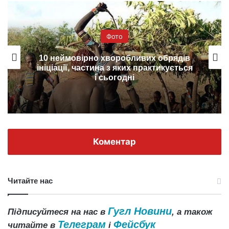
Фото
10 неймовірно хворобливих обрядів
ініціації, частина з яких практикується
і сьогодні
Коментар
Читайте нас
Гугл Новини
Підписуйтеся на нас в
, а також
Телеграм
Фейсбук
читайте в
і