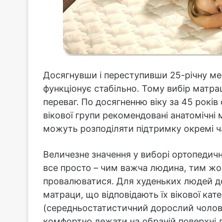
Досягнувши і переступивши 25-річну ме
функціонує стабільно. Тому вибір матр
переваг. По досягненню віку за 45 років
вікової групи рекомендовані анатомічні 
можуть розподіляти підтримку окремі ча
Величезне значення у виборі ортопедичн
все просто – чим важча людина, тим ж
провалюватися. Для худеньких людей до 
матраци, що відповідають їх вікової катег
(середньостатистичний дорослий чолові
комфортно лежати на обраній поверхні д