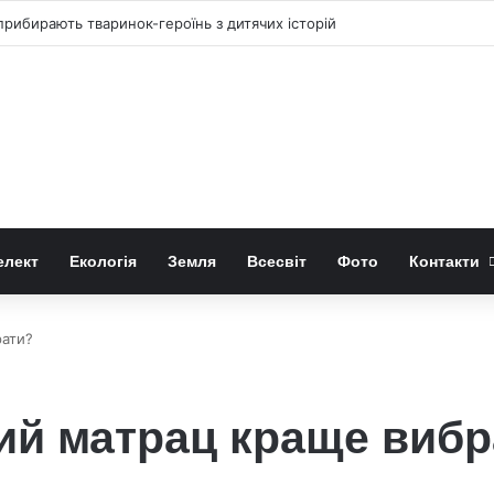
рибирають тваринок-героїнь з дитячих історій
елект
Екологія
Земля
Всесвіт
Фото
Контакти
рати?
ий матрац краще вибр