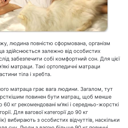
жу, людина повністю сформована, організм
аца здійснюється залежно від особистих
 слід забезпечити собі комфортний сон. Для цієї
м’які матраци. Такі ортопедичні матраци
стини тіла і хребта.
ого матраца грає вага людини. Загалом, тут
орсткішим повинен бути матрац, щоб менше
60 кг рекомендовані м’які і середньо-жорсткі
орії. Для вагової категорії до 90 кг
к) вибирають з особистих відчуттів, наскільки
ля сну. Люди з вагою більше 90 кг повинні