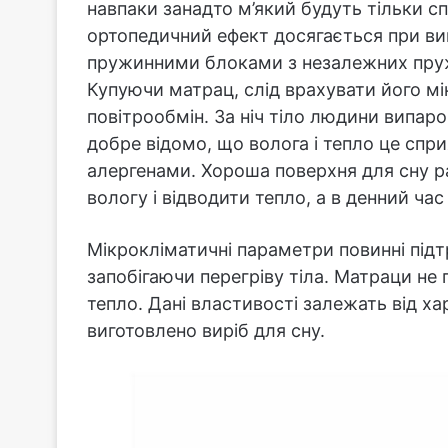
навпаки занадто м’який будуть тільки 
ортопедичний ефект досягається при вик
пружинними блоками з незалежних пруж
Купуючи матрац, слід врахувати його мі
повітрообмін. За ніч тіло людини випаро
добре відомо, що волога і тепло це спри
алергенами. Хороша поверхня для сну р
вологу і відводити тепло, а в денний ча
Мікрокліматичні параметри повинні підт
запобігаючи перегріву тіла. Матраци не 
тепло. Дані властивості залежать від ха
виготовлено виріб для сну.