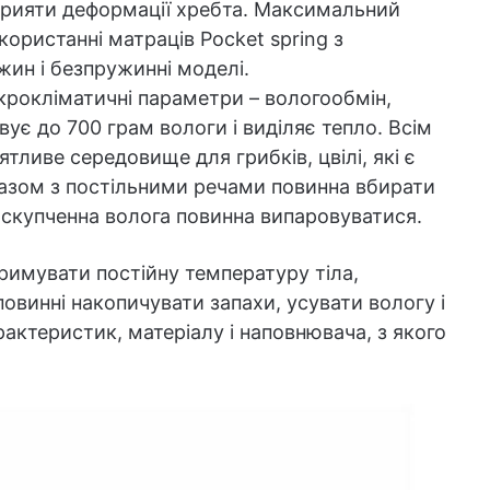
сприяти деформації хребта. Максимальний
ористанні матраців Pocket spring з
ин і безпружинні моделі.
крокліматичні параметри – вологообмін,
вує до 700 грам вологи і виділяє тепло. Всім
ятливе середовище для грибків, цвілі, які є
азом з постільними речами повинна вбирати
с скупченна волога повинна випаровуватися.
римувати постійну температуру тіла,
повинні накопичувати запахи, усувати вологу і
рактеристик, матеріалу і наповнювача, з якого