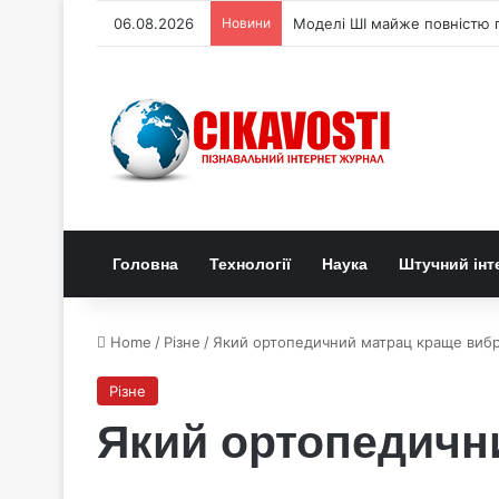
06.08.2026
Новини
Моделі ШІ майже повністю п
Головна
Технології
Наука
Штучний інт
Home
/
Різне
/
Який ортопедичний матрац краще виб
Різне
Який ортопедичн