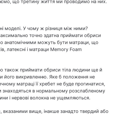
таємо, що третину життя ми проводимо на них.
ні моделі. У чому ж різниця між ними?
максимально точно здатна приймати обриси
но анатомічними можуть бути матраци, що
в, латексні і матраци Memory Foam
ю також приймати обриси тіла людини ще й
и його викривленню. Яке б положення не
чному матраці її хребет не буде прогинатися,
жди знаходяться в нормальному розслабленому
удини і нервові волокна не ущемляються.
, вказаними вище, інакше занадто твердий або