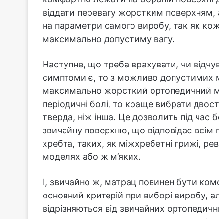
віддати перевагу жорстким поверхням, а
на параметри самого виробу, так як ко
максимально допустиму вагу.
Наступне, що треба врахувати, чи відчув
симптоми є, то з можливо допустимих м
максимально жорсткий ортопедичний ма
періодичні болі, то краще вибрати двос
тверда, ніж інша. Це дозволить під час б
звичайну поверхню, що відповідає всім
хребта, таких, як міжхребетні грижі, ре
моделях або ж м’яких.
І, звичайно ж, матрац повинен бути ком
основний критерій при виборі виробу, а
відрізняються від звичайних ортопедичн