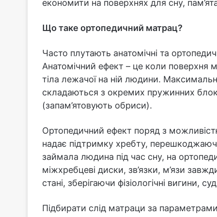
економити на поверхнях для сну, пам’я
Що таке ортопедичний матрац?
Часто плутають анатомічні та ортопедич
Анатомічний ефект – це коли поверхня 
тіла лежачої на ній людини. Максималь
складаються з окремих пружинних блокі
(запам’ятовують обриси).
Ортопедичний ефект поряд з можливіст
надає підтримку хребту, перешкоджаюч
займала людина під час сну, на ортопеди
міжхребцеві диски, зв’язки, м’язи зав
стані, зберігаючи фізіологічні вигини, с
Підбирати слід матраци за параметрами