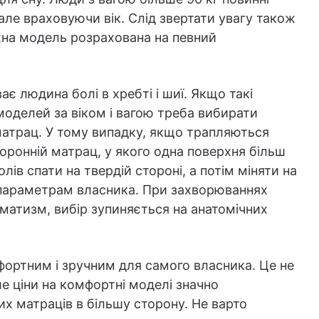
ле враховуючи вік. Слід звертати увагу також
жна модель розрахована на певний
ає людина болі в хребті і шиї. Якщо такі
оделей за віком і вагою треба вибирати
трац. У тому випадку, якщо трапляються
торонній матрац, у якого одна поверхня більш
олів спати на твердій стороні, а потім міняти на
 параметрам власника. При захворюваннях
вматизм, вибір зупиняється на анатомічних
фортним і зручним для самого власника. Це не
ле ціни на комфортні моделі значно
их матраців в більшу сторону. Не варто