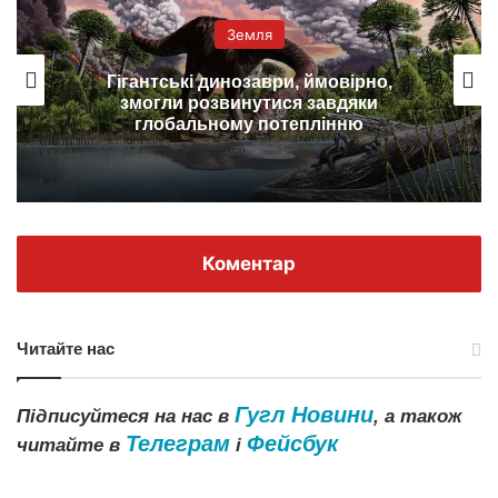
Земля
Гігантські динозаври, ймовірно,
змогли розвинутися завдяки
глобальному потеплінню
Коментар
Читайте нас
Гугл Новини
Підписуйтеся на нас в
, а також
Телеграм
Фейсбук
читайте в
і