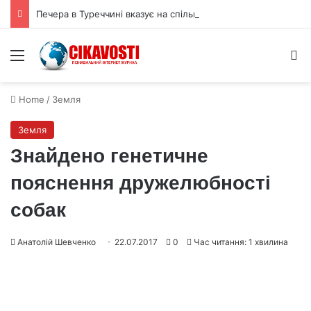
Печера в Туреччині вказує на спільні традиції неандертальців і людей
Menu
S
Home
/
Земля
Земля
Знайдено генетичне
пояснення дружелюбності
собак
Анатолій Шевченко
22.07.2017
0
Час читання: 1 хвилина