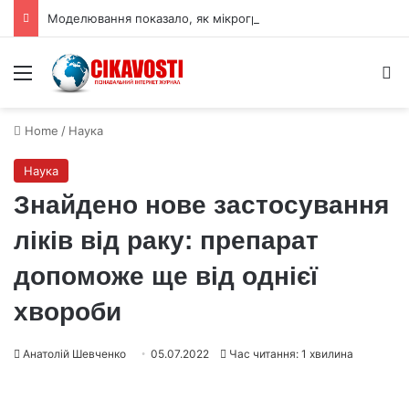
Моделювання показало, як мікрогравітація змінює виробництво вуглепластику
Menu
S
Home
/
Наука
Наука
Знайдено нове застосування
ліків від раку: препарат
допоможе ще від однієї
хвороби
Анатолій Шевченко
05.07.2022
Час читання: 1 хвилина