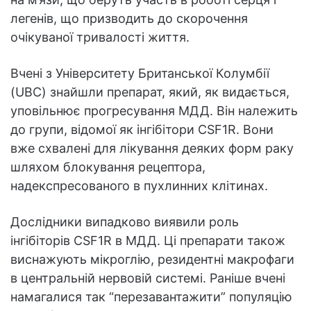
легенів, що призводить до скорочення
очікуваної тривалості життя.
Вчені з Університету Британської Колумбії
(UBC) знайшли препарат, який, як видається,
уповільнює прогресування МДД. Він належить
до групи, відомої як інгібітори CSF1R. Вони
вже схвалені для лікування деяких форм раку
шляхом блокування рецептора,
надекспресованого в пухлинних клітинах.
Дослідники випадково виявили роль
інгібіторів CSF1R в МДД. Ці препарати також
виснажують мікроглію, резидентні макрофаги
в центральній нервовій системі. Раніше вчені
намагалися так “перезавантажити” популяцію