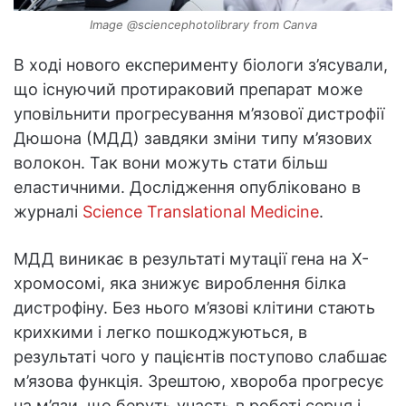
Image @sciencephotolibrary from Canva
В ході нового експерименту біологи з’ясували,
що існуючий протираковий препарат може
уповільнити прогресування м’язової дистрофії
Дюшона (МДД) завдяки зміни типу м’язових
волокон. Так вони можуть стати більш
еластичними. Дослідження опубліковано в
журналі
Science Translational Medicine
.
МДД виникає в результаті мутації гена на Х-
хромосомі, яка знижує вироблення білка
дистрофіну. Без нього м’язові клітини стають
крихкими і легко пошкоджуються, в
результаті чого у пацієнтів поступово слабшає
м’язова функція. Зрештою, хвороба прогресує
на м’язи, що беруть участь в роботі серця і