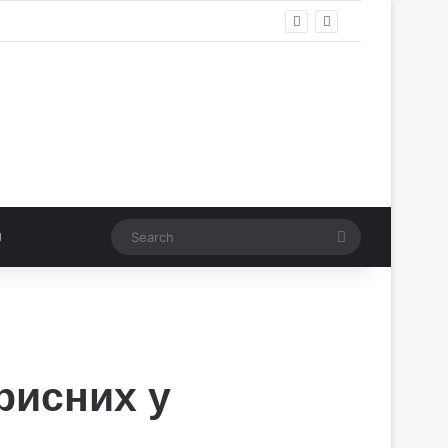
Search
рисних у