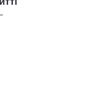
итті
хв