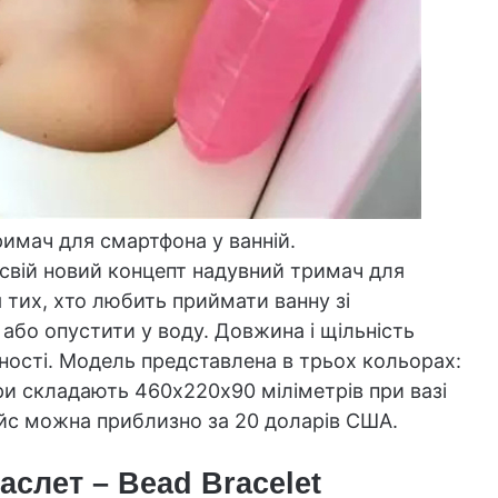
римач для смартфона у ванній.
свій новий концепт надувний тримач для
я тих, хто любить приймати ванну зі
або опустити у воду. Довжина і щільність
ості. Модель представлена в трьох кольорах:
іри складають 460х220х90 міліметрів при вазі
айс можна приблизно за 20 доларів США.
аслет – Bead Bracelet