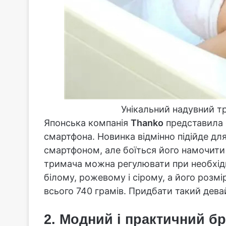
Унікальний надувний т
Японська компанія
Thanko
представила 
смартфона. Новинка відмінно підійде дл
смартфоном, але боїться його намочити 
тримача можна регулювати при необхідн
білому, рожевому і сірому, а його розм
всього 740 грамів. Придбати такий дев
2. Модний і практичний бр