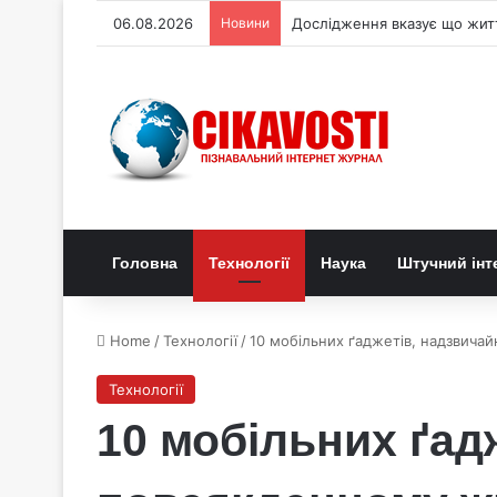
06.08.2026
Новини
Дослідження вказує що житт
Головна
Технології
Наука
Штучний інт
Home
/
Технології
/
10 мобільних ґаджетів, надзвича
Технології
10 мобільних ґад