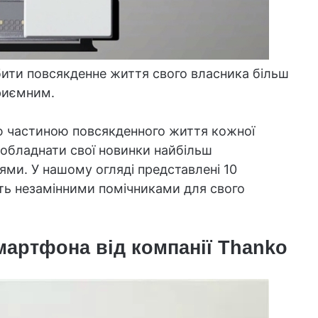
обити повсякденне життя свого власника більш
риємним.
ою частиною повсякденного життя кожної
обладнати свої новинки найбільш
ми. У нашому огляді представлені 10
уть незамінними помічниками для свого
мартфона від компанії Thanko