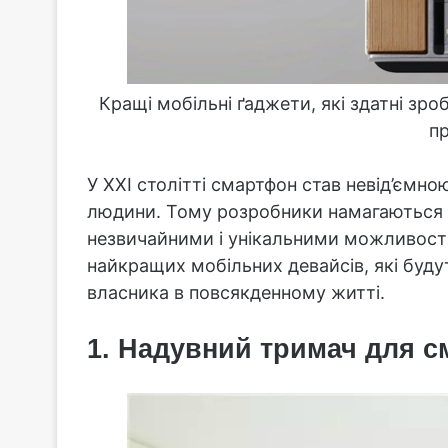
Кращі мобільні ґаджети, які здатні зр
п
У XXI столітті смартфон став невід’ємн
людини. Тому розробники намагаються 
незвичайними і унікальними можливостя
найкращих мобільних девайсів, які буд
власника в повсякденному житті.
1. Надувний тримач для с