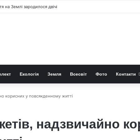
я на Землі зародилося двічі
елект
Екологія
Земля
Всесвіт
Фото
Контакти
йно корисних у повсякденному житті
жетів, надзвичайно ко